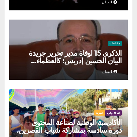
البيان
مختلفات
الذكرى 15 لوفاة مدير تحرير جريدة
البيان الحسين إدريس: كالعظماء…
عاش شامخا ورحل واقفا
البيان
ثقافة وفن
جهوية
الأكاديمية الوطنية لصناعة المحتوى –
دورة سادسة بمشاركة شباب القصرين،