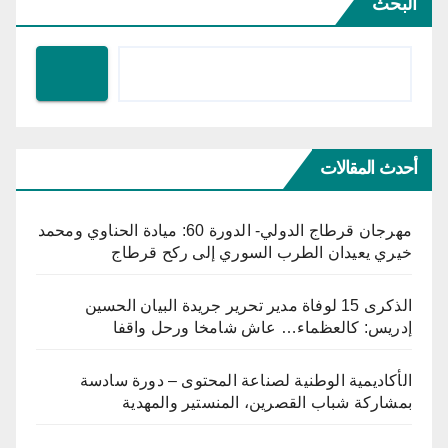
البحث
أحدث المقالات
مهرجان قرطاج الدولي- الدورة 60: ميادة الحناوي ومحمد
خيري يعيدان الطرب السوري إلى ركح قرطاج
الذكرى 15 لوفاة مدير تحرير جريدة البيان الحسين
إدريس: كالعظماء… عاش شامخا ورحل واقفا
الأكاديمية الوطنية لصناعة المحتوى – دورة سادسة
بمشاركة شباب القصرين، المنستير والمهدية