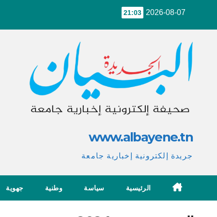
Ski
2026-08-07
21:03
t
conten
www.albayene.tn
جريدة إلكترونية إخبارية جامعة
الرئيسية
سياسة
وطنية
جهوية