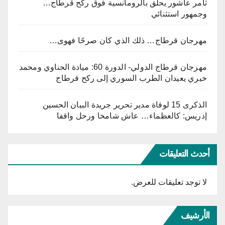
ثامر عاشور يحلق بالرومانسية فوق ركح قرطاج…
وجمهور استثنائي
مهرجان قرطاج… ذلك الذي كان صرحًا فهوى…
مهرجان قرطاج الدولي- الدورة 60: ميادة الحناوي ومحمد
خيري يعيدان الطرب السوري إلى ركح قرطاج
الذكرى 15 لوفاة مدير تحرير جريدة البيان الحسين
إدريس: كالعظماء… عاش شامخا ورحل واقفا
أحدث التعليقات
لا توجد تعليقات للعرض.
الأرشيف