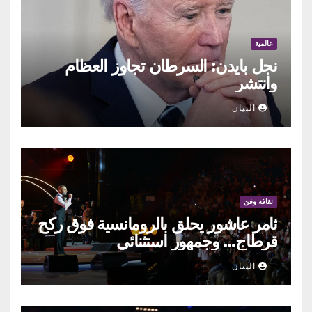
عالمية
نجل بايدن: السرطان تجاوز العظام
وانتشر
البيان
ثقافة وفن
ثامر عاشور يحلق بالرومانسية فوق ركح
قرطاج… وجمهور استثنائي
البيان