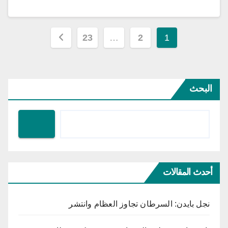
تعدد
23
…
2
1
صفحات
المقالات
البحث
أحدث المقالات
نجل بايدن: السرطان تجاوز العظام وانتشر