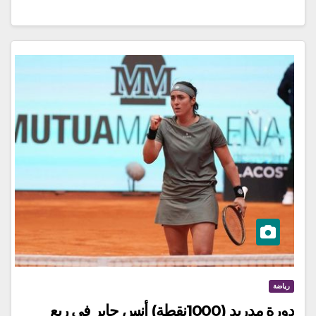
رياضة
دورة مدريد (1000نقطة) أنس جابر في ربع