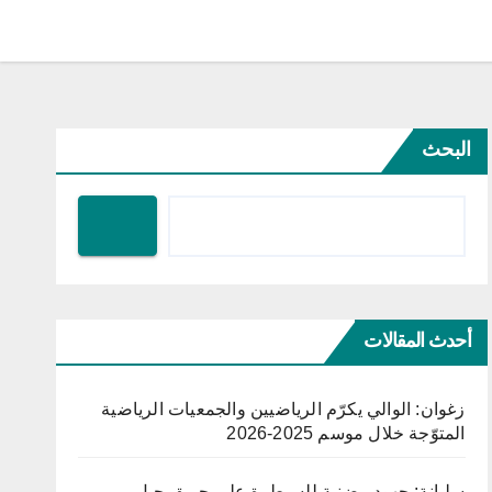
البحث
أحدث المقالات
زغوان: الوالي يكرّم الرياضيين والجمعيات الرياضية
المتوّجة خلال موسم 2025-2026
سليانة: جهود مضنية للسيطرة على حريق جبل