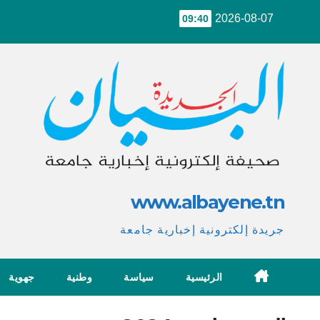
Ski
2026-08-07
09:40
t
conten
www.albayene.tn
جريدة إلكترونية إخبارية جامعة
الرئيسية
سياسة
وطنية
جهوية