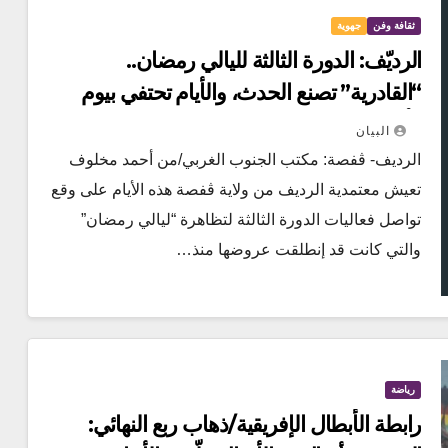
ثقافة وفن
جهوية
الرديّف: الدورة الثالثة لليالي رمضان..
“القادرية” تصنع الحدث، والأيام تحتفي بيوم
الأرض وفاءً للقضية الفلسطينية
البيان
الرديف- ڨفصة: مكتب الجنوب الغربي/من أحمد مخلوف
تعيش معتمدية الرديف من ولاية ڨفصة هذه الأيام على وقع
تواصل فعاليات الدورة الثالثة لتظاهرة “ليالي رمضان”
والتي كانت قد إنطلقت عروضها منذ…
رياضة
رابطة الأبطال الإفريقية/ذهاب ربع النهائي: