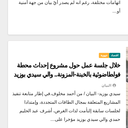
اتهامات مختلفة، رغم انه لم يصدر أيّ بيان من جهة أمنية
أو…
اقتصاد
جهوية
خلال جلسة عمل حول مشروع إحداث محطة
فولطاضوئية بالخبنة-المزونة.. والي سيدي بوزيد
يدعو إلى ضرورة تهيئة كل الظروف الملائمة
البيان
لإنطلاق إنجازه..
سيدي بوزيد- البيان / من أحمد مخلوف.في إطار متابعة تنفيذ
المشاريع المتعلقة بمجال الطاقات المتجددة، وإمتدادا
لجلسات سابقة إلتأمت لذات الغرض، أشرف عبد الحليم
حمدي والي سيدي بوزيد مؤخرا على…