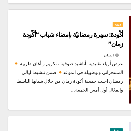
جهوية
أكّودة: سهرة رمضانيّة بإمضاء شباب “أكّودة
زمان”
البيان
عرض أزياء تقليدية، أناشيد صوفية ، تكريم و أغان طربية
المسحراتي وبوطبيلة في الموعد
ضمن تنشيط ليالي
رمضان أحيت جمعية أكودة زمان من خلال شبابها الناشط
والفعٌال أول أمس الجمعة…
مختلفات