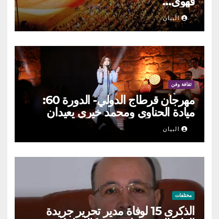
فهوى…
البيان
ثقافة وفن
مهرجان قرطاج الدولي- الدورة 60:
ميادة الحناوي ومحمد خيري يعيدان
الطرب السوري إلى ركح قرطاج
البيان
مختلفات
الذكرى 15 لوفاة مدير تحرير جريدة