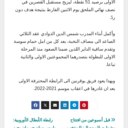
الاولى برصيد 51 نقطة، ليزيح مستقبل القصرين في
نصف نهائي الملحق يوم الاثنين الفارط بنتيجة هدف دون
ردّ.
وأكمل أبناء المدرب شمس الدين الذوادي عقد الثلاثي
الصاعد الى مصاف النخبة، بعد كل من امل حمام سوسة
وتقدم ساقية الداير اللذين ضمنا الصعود منذ المرحلة
الاولى للبطولة بتصدرهما المجموعتين الاولى والثانية
تباعا.
وبهذا يعود فريق بوقرنين الى الرابطة المحترفة الاولى
بعد ان غادرها في اعقاب موسم 2021-2022.
تصفّح
قبل أسبوعين من افتتاح
رابطة الأبطال الأوروبية:
مشواره بالمونديال: المنتخب
باريس سان جيرمان يحرز