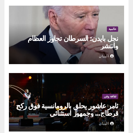
عالمية
نجل بايدن: السرطان تجاوز العظام
وانتشر
البيان
ثقافة وفن
ثامر عاشور يحلق بالرومانسية فوق ركح
قرطاج… وجمهور استثنائي
البيان