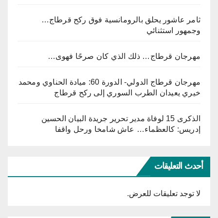
ثامر عاشور يحلق بالرومانسية فوق ركح قرطاج…
وجمهور استثنائي
مهرجان قرطاج… ذلك الذي كان صرحًا فهوى…
مهرجان قرطاج الدولي- الدورة 60: ميادة الحناوي ومحمد
خيري يعيدان الطرب السوري إلى ركح قرطاج
الذكرى 15 لوفاة مدير تحرير جريدة البيان الحسين
إدريس: كالعظماء… عاش شامخا ورحل واقفا
أحدث التعليقات
لا توجد تعليقات للعرض.