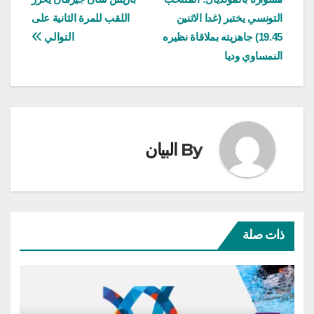
المقالات
التونسي يختبر (غدا الاثنين
اللقب للمرة الثانية على
19.45) جاهزيته بملاقاة نظيره
التوالي
النمساوي وديا
By
البيان
ذات صلة