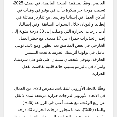
العالمي، وفقًا لمنظمة الصحة العالمية. في صيف 2025،
تسببت موجة حر مبكرة بدأت في يونيو في وفيات في
أماكن العمل في إسبانيا وفرنسا، مع تقارير مماثلة في
إيطاليا واليونان خلال السنوات السابقة. وفي إيطاليا،
أدت درجات الحرارة التي وصلت إلى 38 درجة مئوية إلى
إصدار تحذيرات حمراء في 17 مدينة، مع حظر العمل
الخارجي في بعض المناطق بعد الظهر. ومع ذلك، توفي
عامل في بولونيا أثربسك الخرسانة تحت الشمس
الحارقة، وتوفي شخصان مسنان على شواطئ سردينيا،
وامرأة في باليرمو بسبب حالة قلبية تفاقمت بفعل
الحرارة.
وفقًا للاتحاد الأوروبي للنقابات، يتعرض 23% من العمال
في الاتحاد الأوروبي لدرجات حرارة مرتفعة لمدة لا تقل
عن ربع الوقت، مع نسب أعلى في الزراعة (36%)
والبناء (38%). عندما تتجاوز درجات الحرارة 30 درجة
مئوية، ترتفع مخاطر الحوادث المرتبطة بالعمل بنسبة 5-