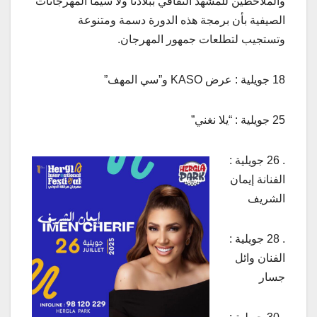
والملاحظين للمشهد الثقافي ببلادنا ولا سيما المهرجانات
الصيفية بأن برمجة هذه الدورة دسمة ومتنوعة
وتستجيب لتطلعات جمهور المهرجان.
18 جويلية : عرض KASO و”سي المهف”
25 جويلية : “يلا نغني”
. 26 جويلية :
الفنانة إيمان
الشريف
. 28 جويلية :
الفنان وائل
جسار