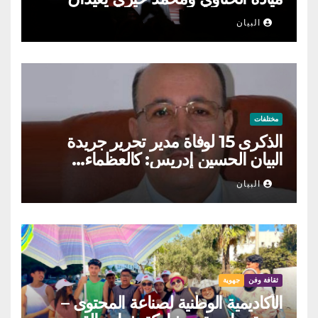
الطرب السوري إلى ركح قرطاج
البيان
مختلفات
الذكرى 15 لوفاة مدير تحرير جريدة
البيان الحسين إدريس: كالعظماء…
عاش شامخا ورحل واقفا
البيان
ثقافة وفن
جهوية
الأكاديمية الوطنية لصناعة المحتوى –