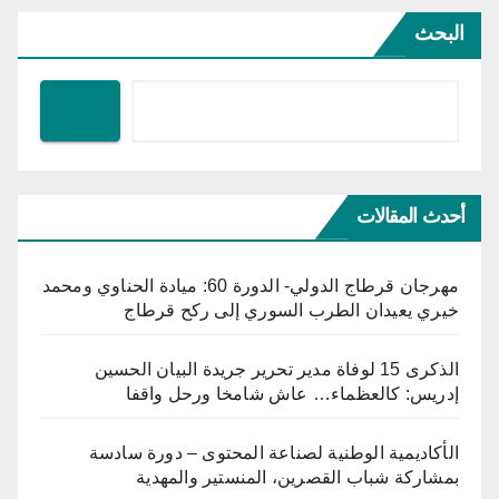
البحث
أحدث المقالات
مهرجان قرطاج الدولي- الدورة 60: ميادة الحناوي ومحمد
خيري يعيدان الطرب السوري إلى ركح قرطاج
الذكرى 15 لوفاة مدير تحرير جريدة البيان الحسين
إدريس: كالعظماء… عاش شامخا ورحل واقفا
الأكاديمية الوطنية لصناعة المحتوى – دورة سادسة
بمشاركة شباب القصرين، المنستير والمهدية