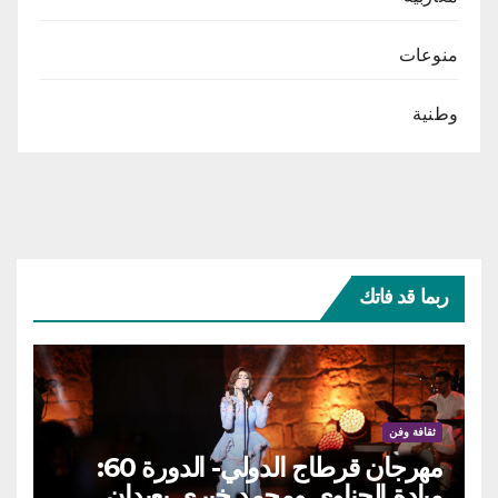
منوعات
وطنية
ربما قد فاتك
ثقافة وفن
مهرجان قرطاج الدولي- الدورة 60:
ميادة الحناوي ومحمد خيري يعيدان