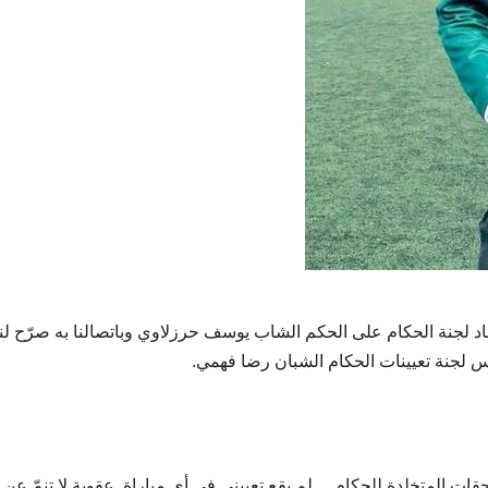
د لجنة الحكام على الحكم الشاب يوسف حرزلاوي وباتصالنا به صرّح لنا 
جنة تعيينات الحكام الشبان رضا فهمي.
قات المتخلدة للحكام… لم يقع تعييني في أي مباراة. عقوبة لا تنمّ عن