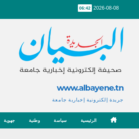
Ski
2026-08-08
06:42
t
conten
www.albayene.tn
جريدة إلكترونية إخبارية جامعة
الرئيسية
سياسة
وطنية
جهوية