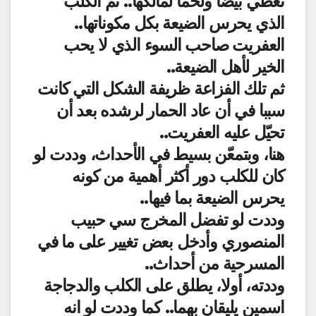
تعطي بيضا ولحما لمالكها.. ثم الكلب
الذي يحرس الضيعة بكل مكوناتها..
العفريت صاحب السوء الذي لا يحب
الخير لأهل الضيعة..
ثم تلك الفزاعة ظريفة الشكل التي كانت
سببا في أن عاد الحمار لرشده بعد أن
تحيّل عليه العفريت..
هنا، وبتمعّن بسيط في الأحداث، وددت لو
كان للكلب دور أكثر أهمية من كونه
يحرس الضيعة بما فيها..
وددت لو تفضل المخرج سي حبيب
المنصوري وأدخل بعض تغيير على ما في
المسرحية من أحداث..
وددته، أولا، يطلق على الكلب والدجاجة
اسمين يليقان بهما.. كما وددت لو انه