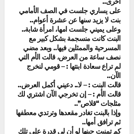
أخرى..
على يساري جلست في الصف الأمامي
بنت لا يزيد سنها عن عشرة أعوام..
وعلى يميني جلست امها، امرأة شابة..
البنت كانت منسجمة بشكل كبير مع
المسرحية والممثلين فيها.. وبعد مضي
نصف ساعة من العرض، قالت الأم التي
لم تراع سعادة ابنتها : – قومي لنخرج
الآن..
قالت البنت : – لا.. دعيني أكمل العرض..
قالت الأم : – إن تخرجي الآن اشتري لك
مثلجات “قلاص”..
وإذا بالبنت تغادر مقعدها وترتدي معطفها
ثم ترافق أمها..
كم تمنيت حينها لو أن لي قدرة على تلك