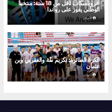
أفروباسكات لأقل من 18 سنة: منتخبنا
الوطني يفوز على رواندا
البيان
رياضة
الكرة الطائرة: تكريم نقّة والعقربي وبن
عثمان
البيان