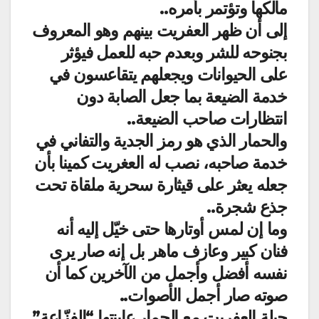
مالكها وتؤتمر بأمره..
إلى أن ظهر العفريت بينهم وهو المعروف
بجنوحه للشر وبعدم حبه للعمل فيؤثر
على الحيوانات ويجعلهم يتقاعسون في
خدمة الضيعة بما جعل الصابة دون
انتظارات صاحب الضيعة..
والحمار الذي هو رمز الجدية والتفاني في
خدمة صاحبه، نصب له العغريت كمينا بأن
جعله يعثر على قيثارة سحرية ملقاة تحت
جذع شجرة..
وما إن لمس أوتارها حتى خيّل إليه أنه
فنان كبير وعازف ماهر بل إنه صار يرى
نفسه أفضل وأجمل من الآخرين كما أن
صوته صار أجمل الأصوات..
حيلة العفريت مع الحمار عاينتها “الفزّاعة”