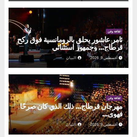
ثقافة وفن
ثامر عاشور يحلق بالرومانسية فوق ركح
قرطاج… وجمهور استثنائي
أغسطس 9, 2026
البيان
ثقافة وفن
مهرجان قرطاج… ذلك الذي كان صرحًا
فهوى…
أغسطس 9, 2026
البيان