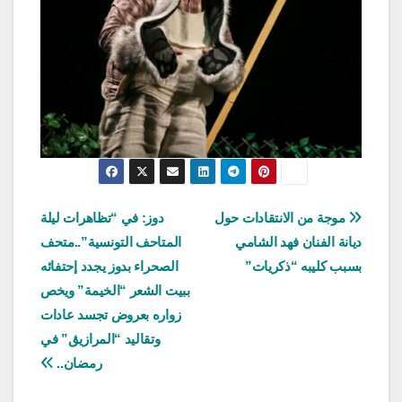
تصفّح
موجة من الانتقادات حول
دوز: في “تظاهرات ليلة
ديانة الفنان فهد الشامي
المتاحف التونسية”..متحف
المقالات
بسبب كليبه “ذكريات”
الصحراء بدوز يجدد إحتفائه
ببيت الشعر “الخيمة” ويخص
زواره بعروض تجسد عادات
وتقاليد “المرازيڨ” في
رمضان..