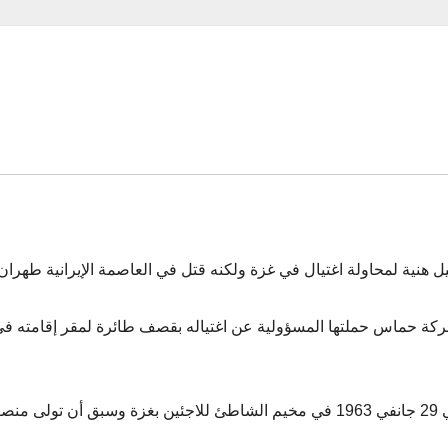
ة لمحاولة اغتيال في غزة ولكنه قتل في العاصمة الإيرانية طهران.
حركة حماس حملتها المسؤولية عن اغتياله بقصف طائرة لمقر إقامته ف
إسماعيل عبد السلام أحمد هنية “أبو العبد” الذي ولد في 29 جانفي 1963 في مخيم الشاطئ للاجئين بغزة وسبق أن تولى 