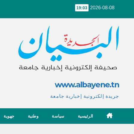
Ski
2026-08-08
19:03
t
conten
www.albayene.tn
جريدة إلكترونية إخبارية جامعة
الرئيسية
سياسة
وطنية
جهوية