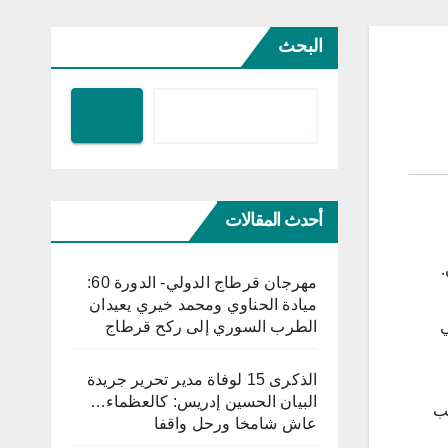
البحث
أحدث المقالات
مهرجان قرطاج الدولي- الدورة 60:
ميادة الحناوي ومحمد خيري يعيدان
ي
الطرب السوري إلى ركح قرطاج
الذكرى 15 لوفاة مدير تحرير جريدة
البيان الحسين إدريس: كالعظماء…
منصب
عاش شامخا ورحل واقفا