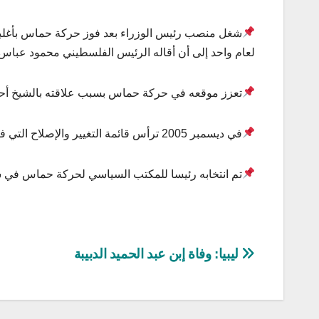
لعام واحد إلى أن أقاله الرئيس الفلسطيني محمود عباس إ
تعزز موقعه في حركة حماس بسبب علاقته بالشيخ أحمد ي
في ديسمبر 2005 ترأس قائمة التغيير والإصلاح التي فازت بالأغلبية في الانتخابات التشريعية الفلسطينية الثانية عام 2006م.
تم انتخابه رئيسا للمكتب السياسي لحركة حماس في شهر ماي 2017 خلفا 
تصفّح
ليبيا: وفاة إبن عبد الحميد الدبيبة
المقالات