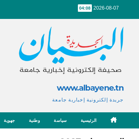
Ski
2026-08-07
04:08
t
conten
www.albayene.tn
جريدة إلكترونية إخبارية جامعة
الرئيسية
سياسة
وطنية
جهوية