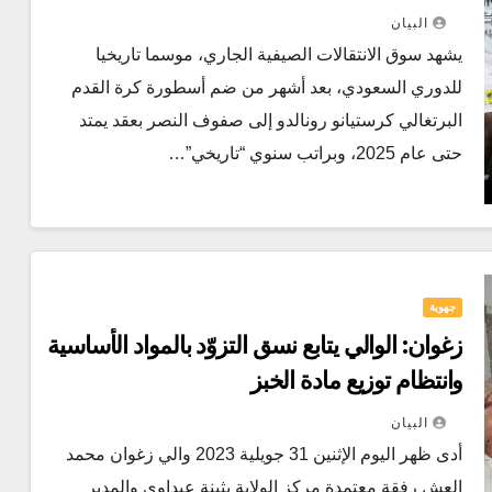
البيان
يشهد سوق الانتقالات الصيفية الجاري، موسما تاريخيا
للدوري السعودي، بعد أشهر من ضم أسطورة كرة القدم
البرتغالي كرستيانو رونالدو إلى صفوف النصر بعقد يمتد
حتى عام 2025، وبراتب سنوي “تاريخي”…
جهوية
زغوان: الوالي يتابع نسق التزوّد بالمواد الأساسية
وانتظام توزيع مادة الخبز
البيان
أدى ظهر اليوم الإثنين 31 جويلية 2023 والي زغوان محمد
العش رفقة معتمدة مركز الولاية بثينة عبداوي والمدير