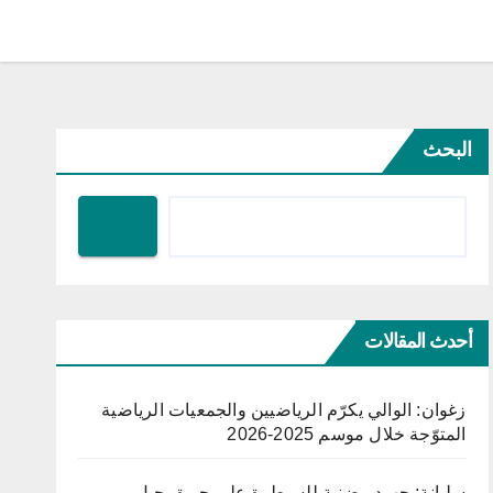
البحث
أحدث المقالات
زغوان: الوالي يكرّم الرياضيين والجمعيات الرياضية
المتوّجة خلال موسم 2025-2026
سليانة: جهود مضنية للسيطرة على حريق جبل