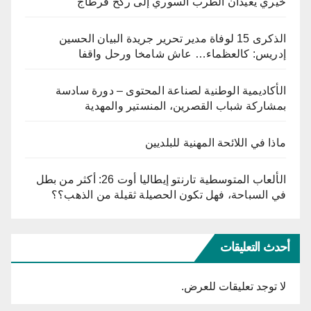
خيري يعيدان الطرب السوري إلى ركح قرطاج
الذكرى 15 لوفاة مدير تحرير جريدة البيان الحسين
إدريس: كالعظماء… عاش شامخا ورحل واقفا
الأكاديمية الوطنية لصناعة المحتوى – دورة سادسة
بمشاركة شباب القصرين، المنستير والمهدية
ماذا في اللائحة المهنية للبلديين
الألعاب المتوسطية تارنتو إيطاليا أوت 26: أكثر من بطل
في السباحة، فهل تكون الحصيلة ثقيلة من الذهب؟؟
أحدث التعليقات
لا توجد تعليقات للعرض.