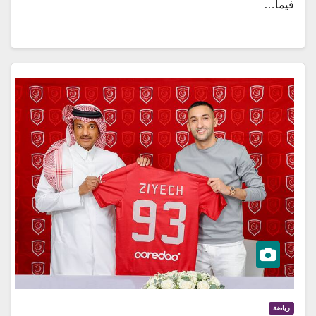
فيما…
رياضة