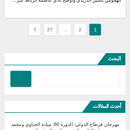
الهجومي ياسين الدريدي.واوضح نادي عاصمة الرباط عبر…
تعدد
27
…
2
1
صفحات
المقالات
البحث
أحدث المقالات
مهرجان قرطاج الدولي- الدورة 60: ميادة الحناوي ومحمد