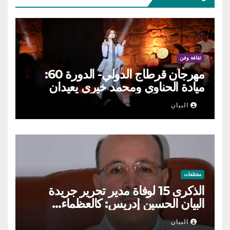
ثقافة وفن
مهرجان قرطاج الدولي- الدورة 60:
ميادة الحناوي ومحمد خيري يعيدان
الطرب السوري إلى ركح قرطاج
البيان
مختلفات
الذكرى 15 لوفاة مدير تحرير جريدة
البيان الحسين إدريس: كالعظماء…
عاش شامخا ورحل واقفا
البيان