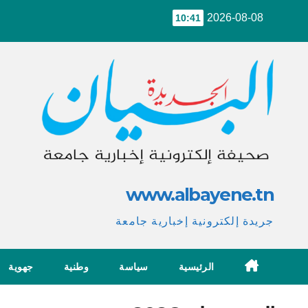
Ski
2026-08-08
10:41
t
conten
www.albayene.tn
جريدة إلكترونية إخبارية جامعة
الرئيسية
سياسة
وطنية
جهوية