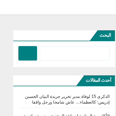
البحث
أحدث المقالات
الذكرى 15 لوفاة مدير تحرير جريدة البيان الحسين
إدريس: كالعظماء… عاش شامخا ورحل واقفا
الأكاديمية الوطنية لصناعة المحتوى – دورة سادسة