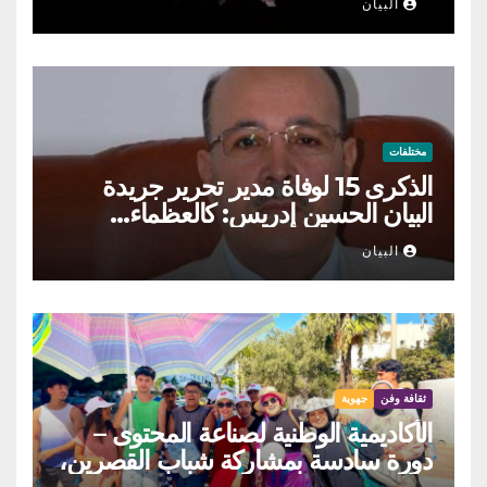
البيان
مختلفات
الذكرى 15 لوفاة مدير تحرير جريدة
البيان الحسين إدريس: كالعظماء…
عاش شامخا ورحل واقفا
البيان
ثقافة وفن
جهوية
الأكاديمية الوطنية لصناعة المحتوى –
دورة سادسة بمشاركة شباب القصرين،