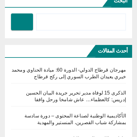
البحث
أحدث المقالات
مهرجان قرطاج الدولي- الدورة 60: ميادة الحناوي ومحمد
خيري يعيدان الطرب السوري إلى ركح قرطاج
الذكرى 15 لوفاة مدير تحرير جريدة البيان الحسين
إدريس: كالعظماء… عاش شامخا ورحل واقفا
الأكاديمية الوطنية لصناعة المحتوى – دورة سادسة
بمشاركة شباب القصرين، المنستير والمهدية