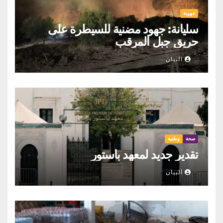
جهوية
سليانة: جهود مضنية للسيطرة على
حريق جبل المرقب
البيان
صحة
وطنية
تقدير جديد لمعهد باستور
البيان