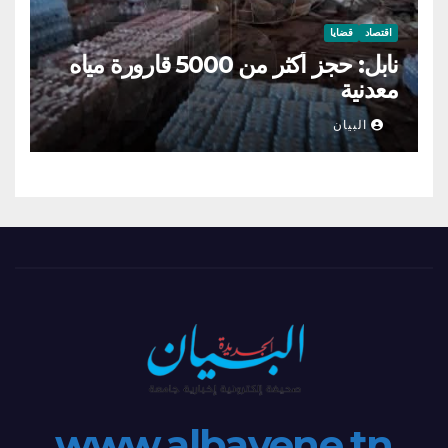
اقتصاد
قضايا
نابل: حجز أكثر من 5000 قارورة مياه
معدنية
البيان
www.albayene.tn