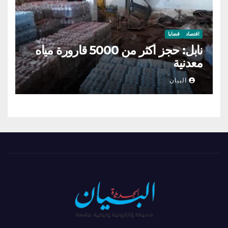
اقتصاد
قضايا
نابل: حجز أكثر من 5000 قارورة مياه
معدنية
البيان