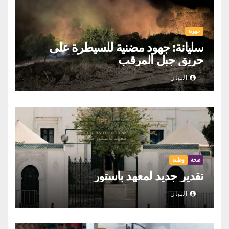
جهوية
سليانة: جهود مضنية للسيطرة على
حريق جبل المرقب
البيان
صحة
وطنية
تقدير جديد لمعهد باستور
البيان