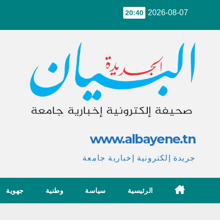
Ski
2026-08-07
20:40
t
conten
www.albayene.tn
جريدة إلكترونية إخبارية جامعة
الرئيسية
سياسة
وطنية
جهوية