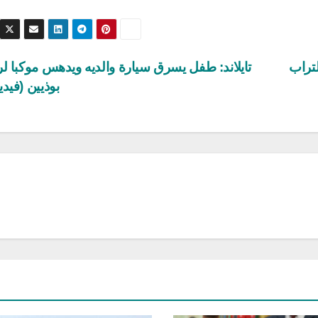
لتراب
تايلاند: طفل يسرق سيارة والديه ويدهس موكبا لر
بوذيين‬ (فيد