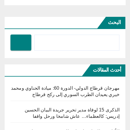
البحث
أحدث المقالات
مهرجان قرطاج الدولي- الدورة 60: ميادة الحناوي ومحمد
خيري يعيدان الطرب السوري إلى ركح قرطاج
الذكرى 15 لوفاة مدير تحرير جريدة البيان الحسين
إدريس: كالعظماء… عاش شامخا ورحل واقفا