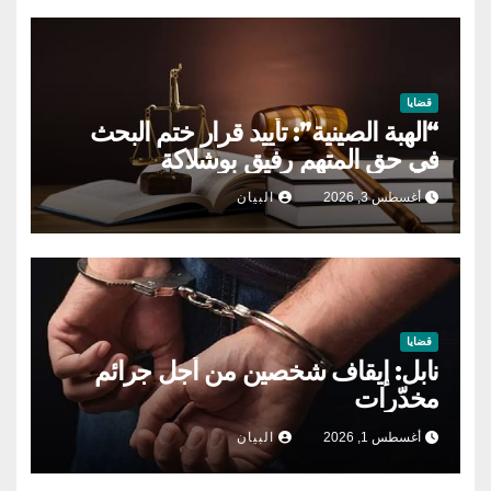
قضايا
“الهبة الصينية”: تأييد قرار ختم البحث
في حق المتهم رفيق بوشلاكة
أغسطس 3, 2026
البيان
قضايا
نابل: إيقاف شخصين من أجل جرائم
مخدّرات
أغسطس 1, 2026
البيان