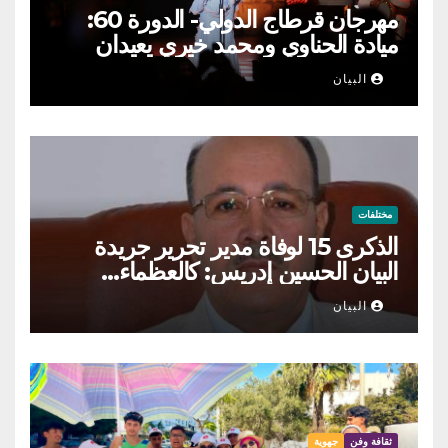
مهرجان قرطاج الدولي- الدورة 60:
ميادة الحناوي ومحمد خيري يعيدان
الطرب السوري إلى ركح قرطاج
البيان
مختلفات
الذكرى 15 لوفاة مدير تحرير جريدة
البيان الحسين إدريس: كالعظماء…
عاش شامخا ورحل واقفا
البيان
ثقافة وفن
جهوية