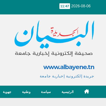
Ski
2026-08-06
11:47
t
conten
www.albayene.tn
جريدة إلكترونية إخبارية جامعة
الرئيسية
سياسة
وطنية
جهوية