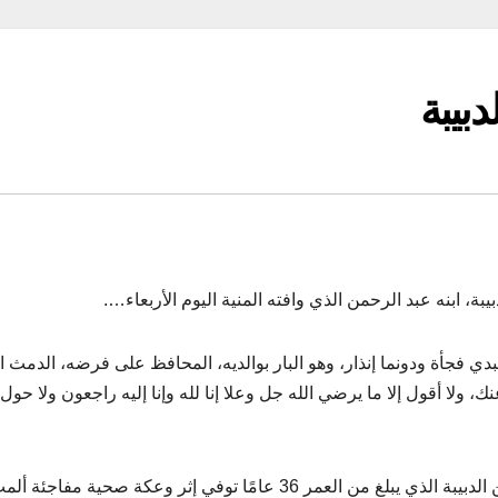
دبيبة
ة، ابنه عبد الرحمن الذي وافته المنية اليوم الأربعاء….
ي فجأة ودونما إنذار، وهو البار بوالديه، المحافظ على فرضه، الدمث 
 ولا أقول إلا ما يرضي الله جل وعلا إنا لله وإنا إليه راجعون ولا حول 
وأشارت عدد من وسال الاعلام الليبية الى ان عبد الرحمن الدبيبة الذي يبلغ من العمر 36 عامًا توفي إثر وعكة صحية مف