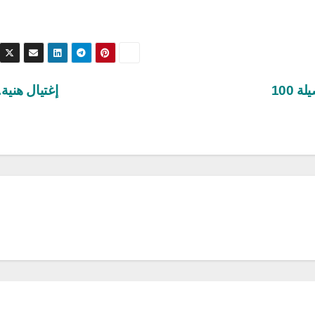
إسرائيل ترتكب مجزرة مروّعة في غزة.. والحصيلة 100
إغتيال هني