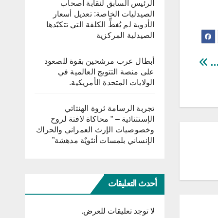
الرئيس السابق لنقابة أصحاب
الصيدليات الخاصة: تعديل أسعار
الأدوية لم يُغطِّ الكلفة التي تتكبّدها
الصيدلية المركزية
أبطال عرب مرشحين بقوة للصعود
ة…
على منصة التتويج العالمية في
الولايات المتحدة الأمريكية.
تجربة الرسامة ثروة الهنتاتي
الإستثنائية – ” محاكاة لافتة لروح
وخصوصيات الإرث العمراني والحراك
الإنساني بلمسات أنثويٌة مدهشة”
أحدث التعليقات
لا توجد تعليقات للعرض.