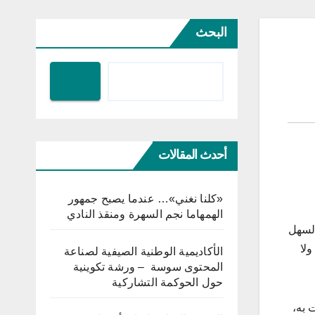
البحث
أحدث المقالات
«كلنا نغني»… عندما يصبح جمهور
الهمهاما نجم السهرة ومنقذ النادي
السهل
ولا
الأكاديمية الوطنية الصيفية لصناعة
المحتوى سوسة – ورشة تكوينية
حول الحوكمة التشاركية
اجئة ألمت به،