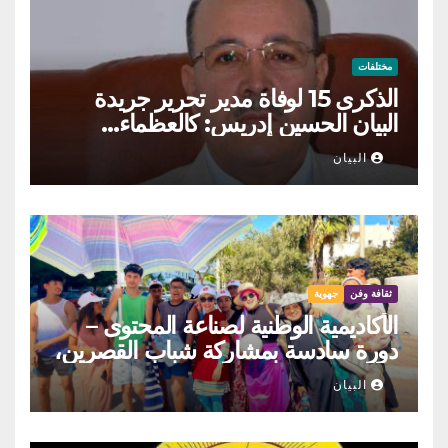
مختلفات
الذكرى 15 لوفاة مدير تحرير جريدة
البيان الحسين إدريس: كالعظماء…
عاش شامخا ورحل واقفا
البيان
ثقافة وفن
جهوية
الأكاديمية الوطنية لصناعة المحتوى –
دورة سادسة بمشاركة شباب القصرين،
المنستير والمهدية
البيان