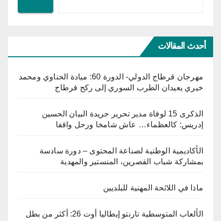
أحدث المقالات
مهرجان قرطاج الدولي- الدورة 60: ميادة الحناوي ومحمد
خيري يعيدان الطرب السوري إلى ركح قرطاج
الذكرى 15 لوفاة مدير تحرير جريدة البيان الحسين
إدريس: كالعظماء… عاش شامخا ورحل واقفا
الأكاديمية الوطنية لصناعة المحتوى – دورة سادسة
بمشاركة شباب القصرين، المنستير والمهدية
ماذا في اللائحة المهنية للبلديين
الألعاب المتوسطية تارنتو إيطاليا أوت 26: أكثر من بطل