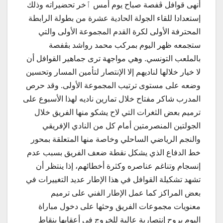
أنهى قوافل ڨفصة صباح يوم أمس ٱخر تحضيراته وذلك
إستعدادا للقاء الجولة الحادية عشرة من بطولة الرابطة
المحترفة الأولى لكرة القدم المجموعة الأولى والتي
ستجمعه ظهر اليوم بمركب محمد رواشد بڨفصة
بالملعب التونسي. وهي مواجهة ترى جماهير القوافل أن
لا خيار خلالها لناديهم إلا الإنتصار لتأمين المسار وتحسين
وضعه على مستوى ترتيب المجموعة الأولى. وقد حرص
المدرب شاكر مفتاح خلال تمارين ناديه لهذا الأسبوع على
ترميم بعض الثغرات التي لاح يشكو منها الفريق خلال
الجولتين المنصرمتين أمام كل من النادي الإفريقي
والنجم الرياضي الساحلي وخاصة منها المتعلقة بمحور
خط الدفاع الذي يشكل نقطة ضعف الفريق بسبب عدم
إنسجام وتناغم عناصره وكثرة أخطائهم، إذا ينتظر أن
تشهد تشكيلة القوافل في هذا الإطار عديد التغييرات في
بعض المراكز كما عمل الإطار الفني على ترميم
معنويات مجموعات الفريق وحثها على دخول مباراة
اليوم بروح إنتصارية عالية للخروج في أعقابها بنقاط