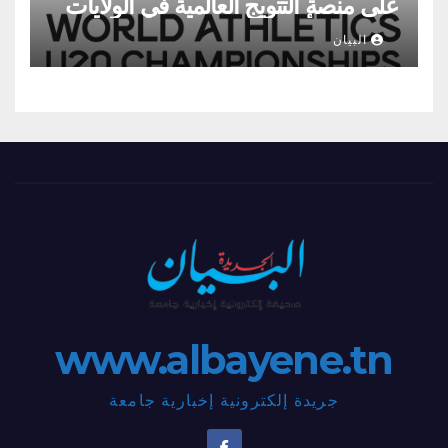
على منصة التتويج العالمية في الولايات
المتحدة الأمريكية.
البيان
www.albayene.tn
جريدة إلكترونية إخبارية جامعة