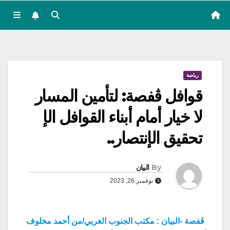
رياضة
قوافل ڨفصة: لتأمين المسار
لا خيار أمام أبناء القوافل الإ
تحقيق الإنتصار..
By
البيان
نوفمبر 26, 2023
ڨفصة -البيان : مكتب الجنوب الغربي/من أحمد مخلوف