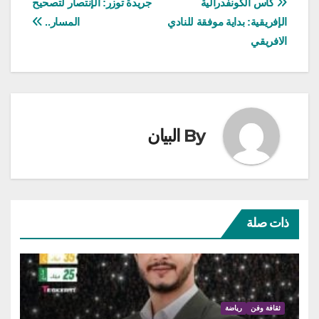
تصفّح
كأس الكونفدرالية
جريدة توزر: الإنتصار لتصحيح
الإفريقية: بداية موفقة للنادي
المسار..
المقالات
الافريقي
By
البيان
ذات صلة
ثقافة وفن
رياضة