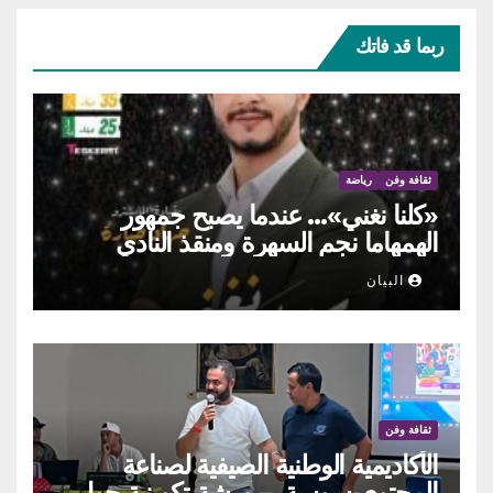
ربما قد فاتك
ثقافة وفن
رياضة
«كلنا نغني»… عندما يصبح جمهور
الهمهاما نجم السهرة ومنقذ النادي
البيان
ثقافة وفن
الأكاديمية الوطنية الصيفية لصناعة
المحتوى سوسة – ورشة تكوينية حول