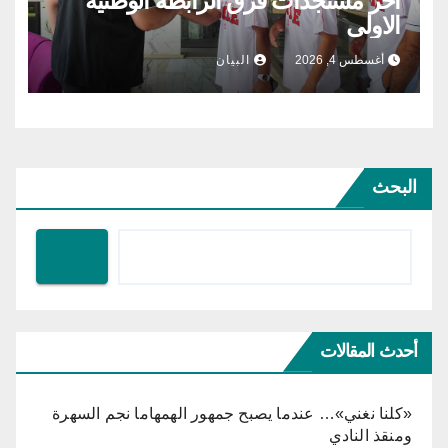
آخر مستجدات فرق الرابطة الوطنية
الاولى
أغسطس 4, 2026
البيان
البحث
أحدث المقالات
«كلنا نغني»… عندما يصبح جمهور الهمهاما نجم السهرة
ومنقذ النادي