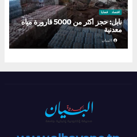
اقتصاد
قضايا
نابل: حجز أكثر من 5000 قارورة مياه
معدنية
البيان