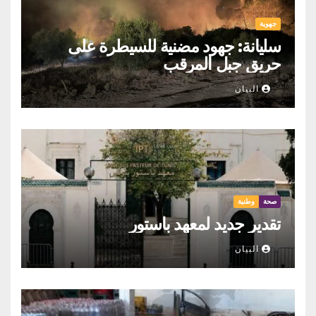
جهوية
سليانة: جهود مضنية للسيطرة على
حريق جبل المرقب
البيان
صحة
وطنية
تقدير جديد لمعهد باستور
البيان