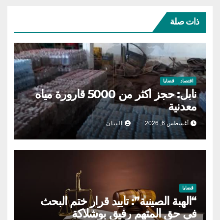
ذات صلة
اقتصاد
قضايا
نابل: حجز أكثر من 5000 قارورة مياه
معدنية
أغسطس 6, 2026
البيان
قضايا
“الهبة الصينية”: تأييد قرار ختم البحث
في حق المتهم رفيق بوشلاكة