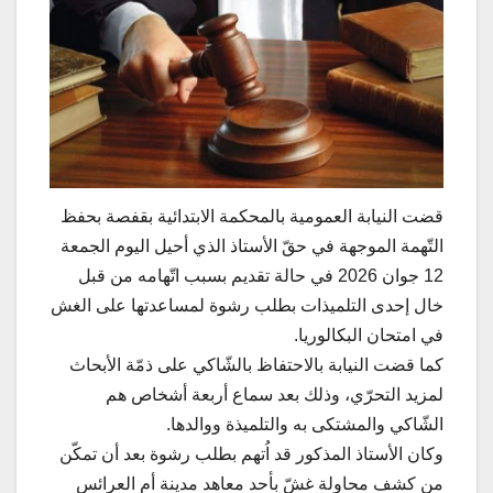
قضت النيابة العمومية بالمحكمة الابتدائية بقفصة بحفظ
التّهمة الموجهة في حقّ الأستاذ الذي أحيل اليوم الجمعة
12 جوان 2026 في حالة تقديم بسبب اتّهامه من قبل
خال إحدى التلميذات بطلب رشوة لمساعدتها على الغش
في امتحان البكالوريا.
كما قضت النيابة بالاحتفاظ بالشّاكي على ذمّة الأبحاث
لمزيد التحرّي، وذلك بعد سماع أربعة أشخاص هم
الشّاكي والمشتكى به والتلميذة ووالدها.
وكان الأستاذ المذكور قد اُتهم بطلب رشوة بعد أن تمكّن
من كشف محاولة غشّ بأحد معاهد مدينة أم العرائس