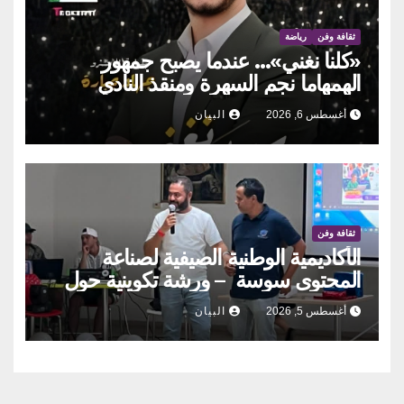
ثقافة وفن
رياضة
«كلنا نغني»… عندما يصبح جمهور
الهمهاما نجم السهرة ومنقذ النادي
أغسطس 6, 2026
البيان
ثقافة وفن
الأكاديمية الوطنية الصيفية لصناعة
المحتوى سوسة – ورشة تكوينية حول
الحوكمة التشاركية
أغسطس 5, 2026
البيان