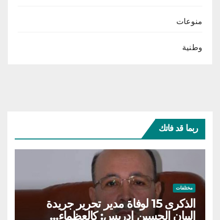
منوعات
وطنية
ربما قد فاتك
مختلفات
الذكرى 15 لوفاة مدير تحرير جريدة
البيان الحسين إدريس: كالعظماء…