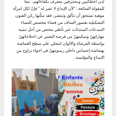
لدن أخصٌائيين ومحترفين معترف بكفاءاتهم، تبعا
للمقولة الشائعة : “لأن الإبداع لا عمر له ” فإنٌ لكل امرأة
موهبة تستحق أن تتألق وتنتشر، فقد مكٌنها ركن الفنون
التشكيلية بقصور الساف من فضاء مخصص للنساء
المبدعات المبتدئات عبر تأطير مختص من أجل تنمية
مهاراتهنٌ وتمكينهنٌ من فرصة التعبير عن اختلاجاتهنٌ
بواسطة الفرشاة والالوان لتنجلي على سطح القماشة
بهشاشة إحساس داخلي رسومهنٌ في اجواء تراوح بين
الإمتاع والمؤانسة .