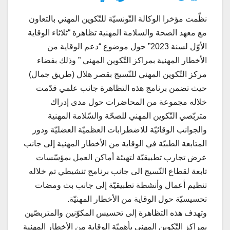
نظّمت مؤخرا الوكالة التّونسيّة للتّكوين المهني بالتعاون
مع معهد الصحة والسلامة المهنية تظاهرة “ثلاثاء الوقاية
الأوّل لسنة 2023” حول موضوع “دعم الوقاية من
الأخطار المهنية بمراكز التّكوين المهني ” وذلك بفضاء
مركز التّكوين المهني للنّسيج بقصر هلال (طريق جمال)
حيث تضمن برنامج هذه التظاهرة جانب علمي قدّمت
خلاله مجموعة من المحاضرات حول مدى إدراك
متربّصي التّكوين المهني للصحّة والسّلامة المهنية
والجوانب الوقائيّة للاضطرابات العظميّة العضليّة ودور
المتابعة الطبيّة في الوقاية من الأخطار المهنية إلى جانب
عرض تجارب تطبيقيّة لتهيئة أماكن العمل بمؤسّسات
تابعة لقطاع النّسيج الى جانب برنامج تنشيطي تم خلاله
تنظيم أعمال وأنشطة تطبيقيّة إلى جانب بث ومضات
تحسيسيّة حول الوقاية من الأخطار المهنيّة.
وتهدف هذه التظاهرة إلى تحسيس المكوّنين والمتربصّين
بمراكز التّكوين المهني بأهميّة الوقاية من الأخطار المهنية