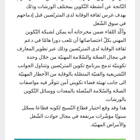
النّاتجة عن أنشطة التّكوين بمختلف الورشات وذلك
بهدف غرس ثقافة الوقاية لدى المتربّصين قبل إدماجهم
في سوق الشّغل
وأكّد اللقاء ضمن مخرجاته أنه يمكن لشبكة التّكوين
المهني بكلّ اختصاصاتها أن تلعب دورا هامّا في دعم
ثقافة الوقاية لدى المتربّصين وذلك عبر تطوير المعارف
في مجال الصحّة والسّلامة المهنيّة من خلال وحدة
تكوينيّة تدمج ببرنامج تكوين المتربّصين وتتناول الجوانب
التّشريعية والفنيّة المتصّلة بالوقاية من الأخطار المهنيّة
الى جانب تهيئة فضاء تكويني آمن تتوفّر فيه مواصفات
الصحّة والسّلامة المتّصلة بالمعدات ووسائل التّكوين
بالورشات.
هذا وقد وقع اختيار قطاع النّسيج لكونه قطاعا يسجّل
سنويّا مؤشّرات مرتفعة في مجال حوادث الشّغل
والأمراض المهنيّة.