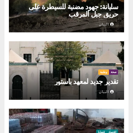
سليانة: جهود مضنية للسيطرة على
حريق جبل المرقب
البيان
صحة
وطنية
تقدير جديد لمعهد باستور
البيان
اقتصاد
قضايا