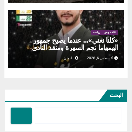
ثقافة وفن
رياضة
«كلنا نغني»… عندما يصبح جمهور
الهمهاما نجم السهرة ومنقذ النادي
أغسطس 6, 2026
البيان
البحث