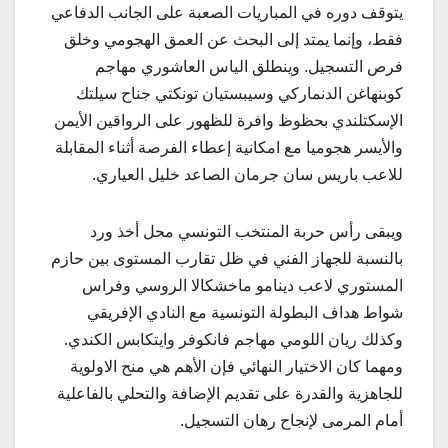
يتوقف دوره في المباريات الصعبة على الجانب الدفاعي
فقط، وإنما يمتد إلى البحث عن العمق الهجومي وخلق
فرص التسجيل. وينطلق الياس العاشوري مهاجم
كوبنهاغن الدنماركي وسيبستيان تونكتي جناح سيلتك
الإسكتلندي بحظوظ وافرة للظهور على الرواقين الأيمن
والأيسر هجوميا مع امكانية إعطاء الفرصة أثناء المقابلة
للاعب باريس سان جرمان الصاعد خليل العياري.
ويبقى رأس حربة المنتخب التونسي محل أخذ ورد
بالنسبة للجهاز الفني في ظل تقارب المستوى بين حازم
المستوري لاعب دينامو ماخشكالا الروسي وفراس
شواط هداف البطولة التونسية مع النادي الإفريقي
وكذلك ريان اللومي مهاجم فانكوفر وايتكابس الكندي.
ومهما كان الاختيار النهائي فإن الأهم هي منح الاولوية
للجاهزية والقدرة على تقديم الإضافة والتحلي بالفاعلية
أمام المرمى لإنجاح رهان التسجيل.