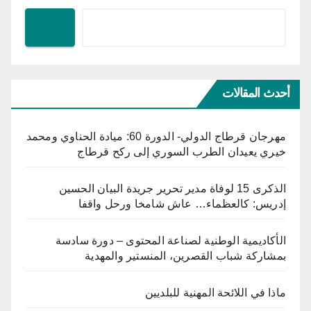
أحدث المقالات
مهرجان قرطاج الدولي- الدورة 60: ميادة الحناوي ومحمد
خيري يعيدان الطرب السوري إلى ركح قرطاج
الذكرى 15 لوفاة مدير تحرير جريدة البيان الحسين
إدريس: كالعظماء… عاش شامخا ورحل واقفا
الأكاديمية الوطنية لصناعة المحتوى – دورة سادسة
بمشاركة شباب القصرين، المنستير والمهدية
ماذا في اللائحة المهنية للبلديين