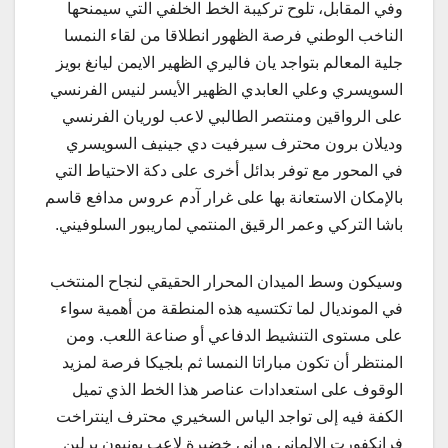
وفي المقابل، تلوح تركيبة الخط الخلفي التي سيمنحها
الناخب الوطني فرصة الظهور انطلاقا من لقاء النمسا
جلية المعالم بتواجد يان فاليري الظهير الايمن ليانغ بويز
السويسري وعلي العابدي الظهير الأيسر لنيس الفرنسي
على الرواقين ومنتصر الطالبي لاعب لوريان الفرنسي
وديلان برون محترف سيرفيت دي جينيف السويسري
في المحور مع توفر بدائل أخرى على دكة الاحتياط التي
بالإمكان الاستعانة بها على غرار آدم عروس مدافع قاسم
باشا التركي وعمر الرقيق المنتمي لماريبور السلوفيني.
وسيكون وسط الميدان المحرار الحقيقي لنجاح المنتخب
في المونديال لما تكتسيه هذه المنطقة من أهمية سواء
على مستوى التنشيط الدفاعي أو صناعة اللعب. ومن
المنتظر أن تكون مباراتا النمسا ثم بلجيكا فرصة لمزيد
الوقوف على استعدادات عناصر هذا الخط الذي تميل
الكفة فيه إلى تواجد الياس السخيري محترف اينتراخت
فرانكفورت الالماني وراني خضيرة لاعب يونيون برلين