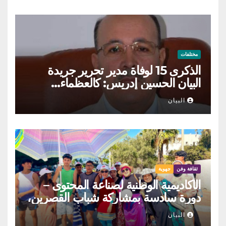
مختلفات
الذكرى 15 لوفاة مدير تحرير جريدة
البيان الحسين إدريس: كالعظماء…
عاش شامخا ورحل واقفا
البيان
ثقافة وفن
جهوية
الأكاديمية الوطنية لصناعة المحتوى –
دورة سادسة بمشاركة شباب القصرين،
المنستير والمهدية
البيان