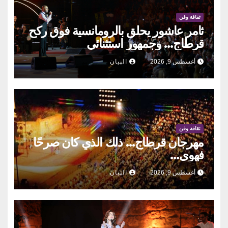
ثقافة وفن
ثامر عاشور يحلق بالرومانسية فوق ركح
قرطاج… وجمهور استثنائي
أغسطس 9, 2026
البيان
ثقافة وفن
مهرجان قرطاج… ذلك الذي كان صرحًا
فهوى…
أغسطس 9, 2026
البيان