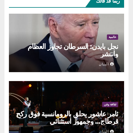
ربما قد فاتك
عالمية
نجل بايدن: السرطان تجاوز العظام
وانتشر
البيان
ثقافة وفن
ثامر عاشور يحلق بالرومانسية فوق ركح
قرطاج… وجمهور استثنائي
البيان