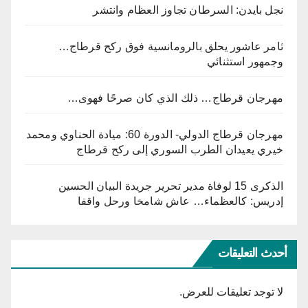
نجل بايدن: السرطان تجاوز العظام وانتشر
ثامر عاشور يحلق بالرومانسية فوق ركح قرطاج…
وجمهور استثنائي
مهرجان قرطاج… ذلك الذي كان صرحًا فهوى…
مهرجان قرطاج الدولي- الدورة 60: ميادة الحناوي ومحمد
خيري يعيدان الطرب السوري إلى ركح قرطاج
الذكرى 15 لوفاة مدير تحرير جريدة البيان الحسين
إدريس: كالعظماء… عاش شامخا ورحل واقفا
أحدث التعليقات
لا توجد تعليقات للعرض.