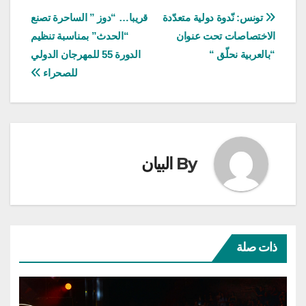
تصفّح
تونس: نّدوة دولية متعدّدة
قريبا… “دوز ” الساحرة تصنع
الاختصاصات تحت عنوان
“الحدث” بمناسبة تنظيم
المقالات
“بالعربية نحلّق “
الدورة 55 للمهرجان الدولي
للصحراء
By
البيان
ذات صلة