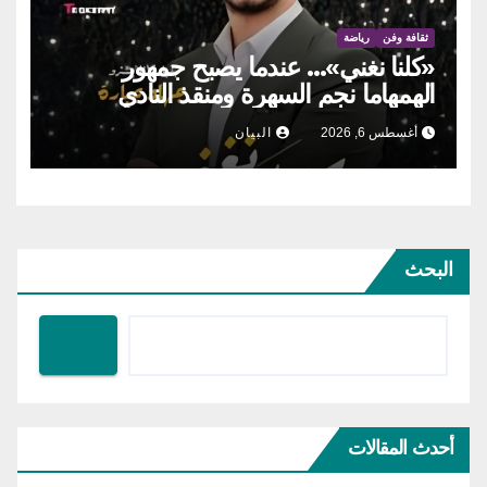
ثقافة وفن
رياضة
«كلنا نغني»… عندما يصبح جمهور
الهمهاما نجم السهرة ومنقذ النادي
أغسطس 6, 2026
البيان
البحث
أحدث المقالات