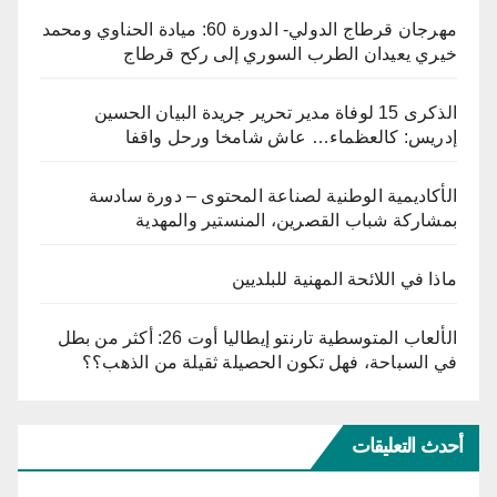
مهرجان قرطاج الدولي- الدورة 60: ميادة الحناوي ومحمد
خيري يعيدان الطرب السوري إلى ركح قرطاج
الذكرى 15 لوفاة مدير تحرير جريدة البيان الحسين
إدريس: كالعظماء… عاش شامخا ورحل واقفا
الأكاديمية الوطنية لصناعة المحتوى – دورة سادسة
بمشاركة شباب القصرين، المنستير والمهدية
ماذا في اللائحة المهنية للبلديين
الألعاب المتوسطية تارنتو إيطاليا أوت 26: أكثر من بطل
في السباحة، فهل تكون الحصيلة ثقيلة من الذهب؟؟
أحدث التعليقات