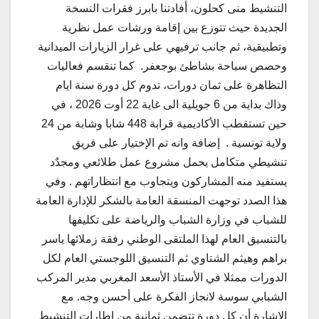
التنشيط منى كحلون، أفادتنا بابرز فقرات النسخة
الجديدة حيث تتوزع بين إقامة ورشات عمل نظرية
وتطبيقية، ثم جانب ترفيهي على غرار الزيارات الميدانية
وحصص سباحة بشاطئ بوجعفر. كما تنقسم فعاليات
التظاهرة على ثمان دورات، تدوم كل دورة سنة ايام
وذاك بداية من 6 جويلية الى غاية 22 أوت 2026 ، في
حين تستقطب الأكاديمية قرابة 448 شابا وشابة من 24
ولاية تونسية . إضافة وانه تم الإختيار على فريق
تنشيطي متكامل يحمل مشروع عمل طلائعي ومجدٌد
يستفيد منه المشاركون ويتجاوب مع انتظاراتهم . وفي
هذا الصدد توجهت المنسقة العامة بالشكر للإدارة العامة
للشباب في وزارة الشباب والرياضة على تكليفها
بالتنسيق العام لهذا الملتقى الوطني رفقة زملائها ياسر
براهم وهيثم الشتاوي ثم التنسيق اللوجستي العام لكل
الدورات ممثلا في الأستاذ الأسعد المغربي مدير المركب
الشبابي سوسة لانجاز الفكرة على أحسن وجه. مع
الإشارة أن كل دورة تتضمن ثمانية من اطارات التنشيط