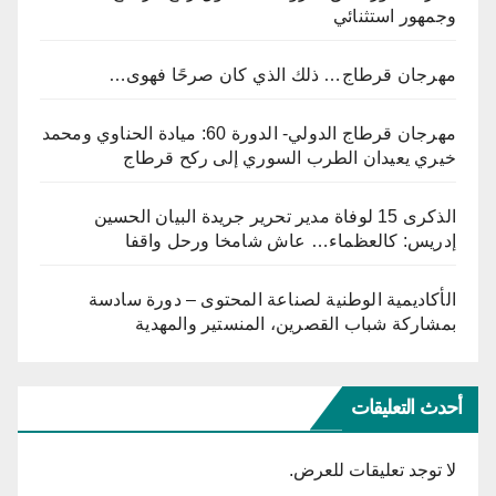
وجمهور استثنائي
مهرجان قرطاج… ذلك الذي كان صرحًا فهوى…
مهرجان قرطاج الدولي- الدورة 60: ميادة الحناوي ومحمد
خيري يعيدان الطرب السوري إلى ركح قرطاج
الذكرى 15 لوفاة مدير تحرير جريدة البيان الحسين
إدريس: كالعظماء… عاش شامخا ورحل واقفا
الأكاديمية الوطنية لصناعة المحتوى – دورة سادسة
بمشاركة شباب القصرين، المنستير والمهدية
أحدث التعليقات
لا توجد تعليقات للعرض.