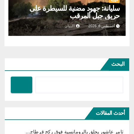
جهوية
سليانة: جهود مضنية للسيطرة على
حريق جبل المرقب
أغسطس 6, 2026
البيان
البحث
أحدث المقالات
ثامر عاشور يحلق بالرومانسية فوق ركح قرطاج…