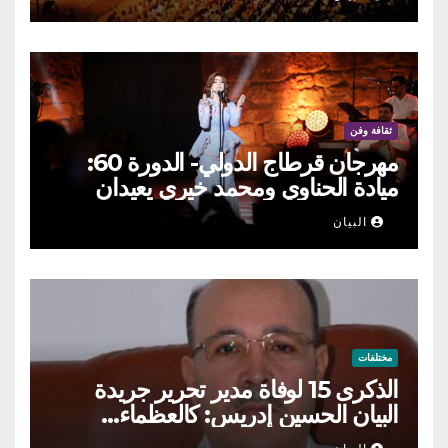
ثقافة وفن
مهرجان قرطاج الدولي- الدورة 60:
ميادة الحناوي ومحمد خيري يعيدان
الطرب السوري إلى ركح قرطاج
البيان
مختلفات
الذكرى 15 لوفاة مدير تحرير جريدة
البيان الحسين إدريس: كالعظماء…
عاش شامخا ورحل واقفا