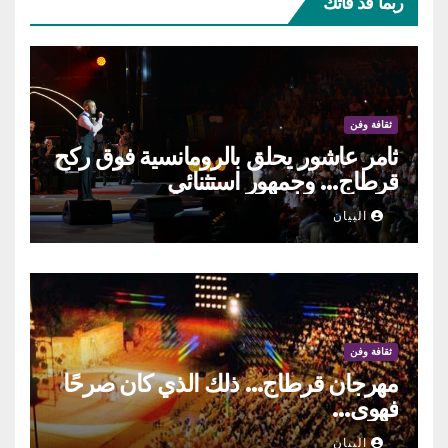
ربما قد فاتك
ثقافة وفن
ثامر عاشور يحلق بالرومانسية فوق ركح
قرطاج… وجمهور استثنائي
البيان
ثقافة وفن
مهرجان قرطاج… ذلك الذي كان صرحًا
فهوى…
البيان