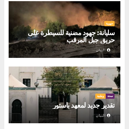
جهوية
سليانة: جهود مضنية للسيطرة على
حريق جبل المرقب
البيان
صحة
وطنية
تقدير جديد لمعهد باستور
البيان