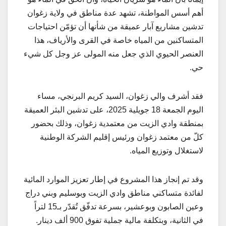
أهم أسس المواطنة، تشهد عدة مناطق في ولاية زغوان
تدشين مشاريع آبار عميقة من شأنها أن تؤمّن احتياجات
المتساكنين من المياه خاصة في القرى والأرياف، هذا
العنصر الحيوي الذي جعل منه المولى عز وجل كل شيء
حي.
فقد أشرف والي زغوان، السيد كريم البرنجي، مساء
اليوم الجمعة 18 جويلية 2025، على تدشين البئر العميقة
بمنطقة وادي الزيت من معتمدية زغوان، وذلك بحضور
كلّ من معتمد زغوان ورئيس إقليم الشركة الوطنية
لاستغلال وتوزيع المياه.
وقد تم إنجاز هذا المشروع في إطار تعزيز الموارد المائية
لفائدة متساكني مناطق وادي الزيت وبوسليم وبني دراج
وعين الصابون وبوعشير، بسرعة تدفّق تُقدّر بـ15 لتراً
في الثانية، وبتكلفة مالية جملية تفوق 900 ألف دينار.