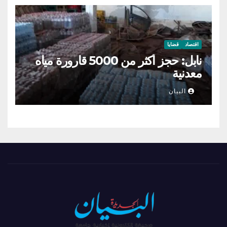
اقتصاد
قضايا
نابل: حجز أكثر من 5000 قارورة مياه
معدنية
البيان