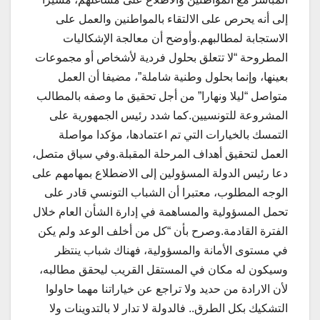
إلى أنه يحرص على الالتقاء بالمواطنين والعمل على
الاستجابة لمطالبهم.وأوضح أن معالجة الإشكاليات
المطروحة “لا تتعلق بحلول فردية لأشخاص أو مجموعات
بعينها، وإنما بحلول وطنية شاملة”، مضيفا أن العمل
متواصل “ليلا ونهارا” من أجل تحقيق ما وصفه بالمطالب
المشروعة للتونسيين.كما شدد رئيس الجمهورية على
التمسك بالخيارات التي تم اعتمادها، مؤكدا مواصلة
العمل لتحقيق أهداف المرحلة المقبلة.وفي سياق متصل،
دعا رئيس الدولة المسؤولين إلى الاضطلاع بمهامهم على
الوجه المطلوب، معتبرا أن الشباب التونسي قادر على
تحمل المسؤولية والمساهمة في إدارة الشأن العام خلال
الفترة القادمة.وصرح بأن “كل من أخلف الوعد ولم يكن
في مستوى الأمانة والمسؤولية، فهناك شباب ينتظر
وسيكون له مكان في المستقل القريب ليحقق مطالبه،
لأن الارادة من حديد ولا تراجع عن خياراتنا مهما حاولوا
التشكيك بكل الطرق.. فالدولة لا تدار لا بالتدوينات ولا