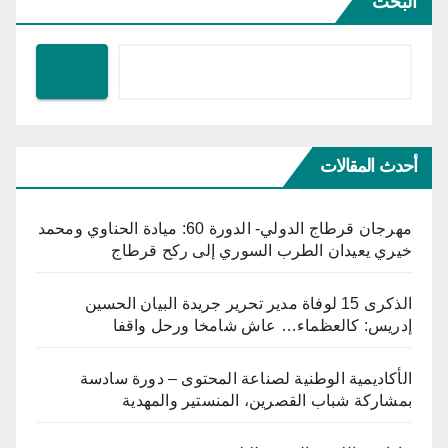
البحث
أحدث المقالات
مهرجان قرطاج الدولي- الدورة 60: ميادة الحناوي ومحمد
خيري يعيدان الطرب السوري إلى ركح قرطاج
الذكرى 15 لوفاة مدير تحرير جريدة البيان الحسين
إدريس: كالعظماء… عاش شامخا ورحل واقفا
الأكاديمية الوطنية لصناعة المحتوى – دورة سادسة
بمشاركة شباب القصرين، المنستير والمهدية