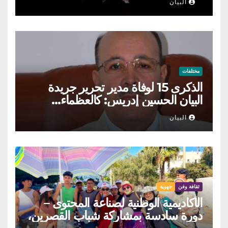
البيان
مختلفات
الذكرى 15 لوفاة مدير تحرير جريدة
البيان الحسين إدريس: كالعظماء…
عاش شامخا ورحل واقفا
البيان
ثقافة وفن
جهوية
الأكاديمية الوطنية لصناعة المحتوى –
دورة سادسة بمشاركة شباب القصرين،