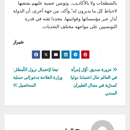
بالشطحات ولا بالأكاذيب.. وتونس عصية عليهم بشعبها
لاحباط كل ما يدبرون له”.وأكد، من جهة أخرى، أن الدولة
تُدار عبر مؤسساتها وقوانينها، مجددا ثقته في قدرة
التونسيين على مواجهة مختلف التحديات.
شيراز
تصفّح
عزيزة صديق: أوّل إمرأة
تبعا لإحتمال نزول الأمطار:
في العالم تنال اعتمادا دوليا
وزارة الفلاحة تدعو إلى حماية
المقالات
كمدرّبة في مجال الطيران
المحاصيل
المدني