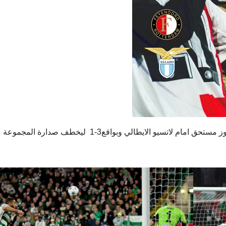
وفي نفس المجموعة تمكن ​فينورد​ الهولندي من تحقيق فوز مستحق امام ​لاتسيو​ الايطالي وبواقع3-1 ليخطف صدارة المجموعة