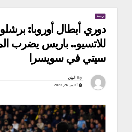
رياضة
دوري أبطال أوروبا: برشلو
للاتسيو.. باريس يضرب الم
سيتي في سويسرا
By
البيان
أكتوبر 26, 2023