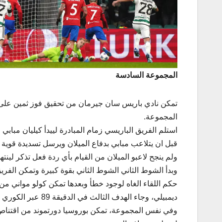
المجموعة السادسة
المجموعة.
استلم الفريق الباريسي زمام المبادرة لييدأ كيليان مبا
ولم ينجح لاعبو الميلان من القيام بأي ردة فعل تذكر لينتهي
ديمبيلي، وجاء الهدف الثالث في الدقيقة 89 عبر الكوري لي كانغ لتنتهي المباراة بفوز الفريق الباريسي وبواقع 3-0.