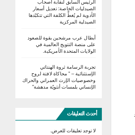
الرئيس السابق لنقابة أصحاب
الصيدليات الخاصة: تعديل أسعار
الأدوية لم يُغطِّ الكلفة التي تتكبّدها
الصيدلية المركزية
أبطال عرب مرشحين بقوة للصعود
على منصة التتويج العالمية في
الولايات المتحدة الأمريكية.
تجربة الرسامة ثروة الهنتاتي
الإستثنائية – ” محاكاة لافتة لروح
وخصوصيات الإرث العمراني والحراك
الإنساني بلمسات أنثويٌة مدهشة”
أحدث التعليقات
كو
لا توجد تعليقات للعرض.