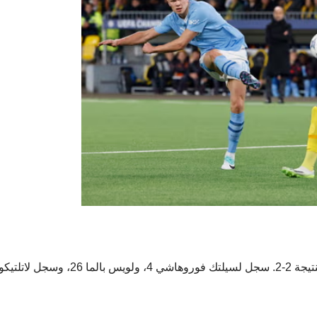
تعادل ​أتلتيكو مدريد​ خارج الديار أمام ​سيلتك​ الاسكتنلدي بنتيجة 2-2. سجل لسيلتك فوروهاشي 4، ولويس بالما 26، وسجل لاتلتي