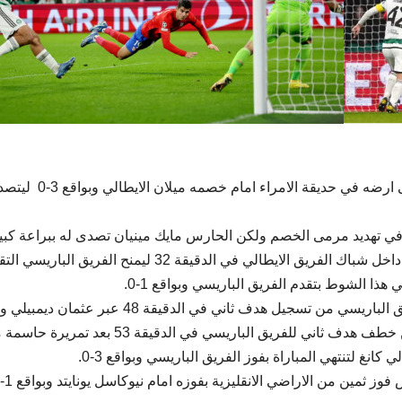
تمكن نادي ​باريس سان جيرمان​ من تحقيق فوز ثمين على ارضه في حديقة الامراء امام خصمه ​ميلان​ ال
بي في تهديد مرمى الخصم ولكن الحارس مايك مينيان تصدى له ببراعة كبي
قبل ان يتلاعب مبابي بدفاع الميلان ويرسل تسديدة قوية داخل شباك الفريق الايطالي في الدقيقة 32 ليمنح الفريق البا
 هذا الشوط بتقدم الفريق الباريسي وبواقع 1-0.
وبدأ الشوط الثاني الشوط الثاني بقوة كبيرة وتمكن الفريق الباريسي من تسجيل هدف ثاني في الدقيقة 48 عبر 
حكم اللقاء الغاه لوجود خطأ وبعدها تمكن كولو مواني من خطف هدف ثاني للفريق الباريسي في الدقيقة 53 بعد ت