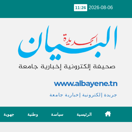
Ski
2026-08-06
11:26
t
conten
www.albayene.tn
جريدة إلكترونية إخبارية جامعة
الرئيسية
سياسة
وطنية
جهوية