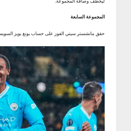
ليخطف وصافة المجموعة.
المجموعة السابعة
حقق ​مانشستر سيتي​ الفوز على حساب يونغ بويز السويسري بنتيجة 3-1 في اللقاء الذي جمع بينه