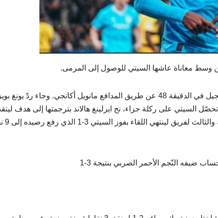
قين وسط معاناة عاشها السيتي للوصول إلى المرمى.
وفي الشوط الثاني، استطاع السيتي مبكرا أن يفتتح التسجيل في الدقيقة 48 عن طريق المدافع مانويل أكانجي. وجاء ردّ يو
قيقة 52 بهدف وقّعه ميسشاك إيليا. وعند الدقيقة 67، تحصّل السيتي على ركلة جزاء، نح ايرلينغ هالاند بترجمتها إلى هدف ليت
السيتي 2-1. وفي الدقيقة 86 أردك هال
 ضيفه النّجم الأحمر الصربي بنتيجة 3-1