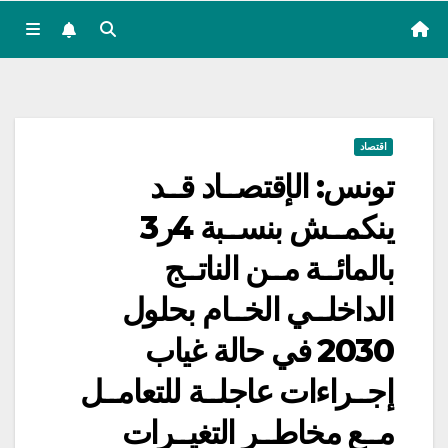
اقتصاد
تونس: الإقتصــاد قــد
ينكمــش بنســبة 4ر3
بالمائــة مــن الناتــج
الداخلــي الخــام بحلول
2030 في حالة غياب
إجــراءات عاجلــة للتعامــل
مــع مخاطــر التغيــرات