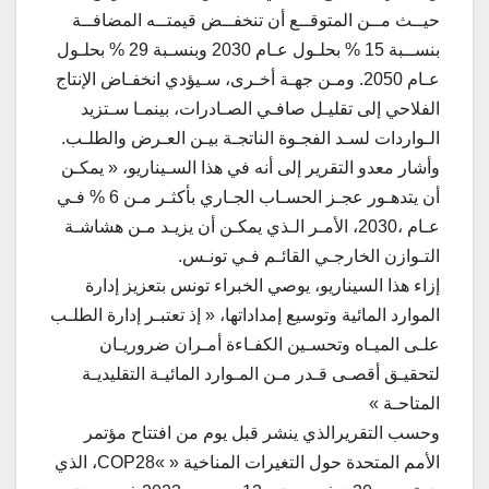
حيــث مــن المتوقــع أن تنخفــض قيمتــه المضافــة
بنســبة 15 % بحلـول عـام 2030 وبنسـبة 29 % بحلـول
عـام 2050. ومـن جهـة أخـرى، سـيؤدي انخفـاض الإنتاج
الفلاحي إلى تقليـل صافـي الصـادرات، بينمـا سـتزيد
الـواردات لسـد الفجـوة الناتجـة بيـن العـرض والطلـب.
وأشار معدو التقرير إلى أنه في هذا السـيناريو، « يمكـن
أن يتدهـور عجـز الحسـاب الجـاري بأكثـر مـن 6 % فـي
عـام ،2030، الأمـر الـذي يمكـن أن يزيـد مـن هشاشـة
التـوازن الخارجـي القائـم فـي تونـس.
إزاء هذا السيناريو، يوصي الخبراء تونس بتعزيز إدارة
الموارد المائية وتوسيع إمداداتها، « إذ تعتبـر إدارة الطلـب
علـى الميـاه وتحسـين الكفـاءة أمـران ضروريـان
لتحقيـق أقصـى قـدر مـن المـوارد المائيـة التقليديـة
المتاحـة »
وحسب التقريرالذي ينشر قبل يوم من افتتاح مؤتمر
الأمم المتحدة حول التغيرات المناخية « »COP28، الذي