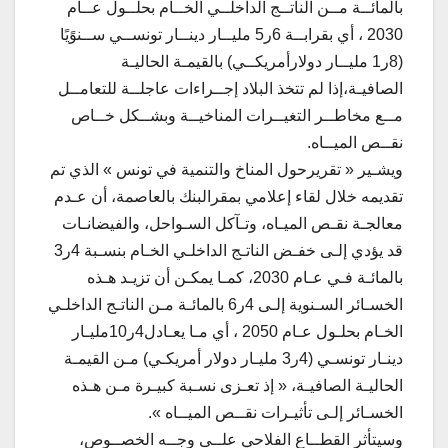
بالمائــة مــن الناتــج الداخلــي الخــام بحلــول عــام
2030 ، أي بقرابــة 6ر5 مليــار دينــار تونســي ســنوًيًا
(8ر1 مليــار دولارأمريكــي) بالقيمـة الحاليـة
الصافيـة،إذا لم تتخذ البلاد إجــراءات عاجلــة للتعامــل
مــع مخاطــر التغيــرات المناخيــة وبشــكل خــاص
نقــص الميــاه.
ويشـير « تقريرحول المناخ والتنمية في تونس » الذي تم
تقديمه خلال لقاء إعلامي بمقرالبنك بالعاصمة، أن عـدم
معالجـة نقـص الميـاه، وتـآكل السـواحل، والفيضانـات
قد يؤدي إلـى خفـض الناتـج الداخلـي الخـام بنسـبة 4ر3
بالمائـة فـي عـام 2030، كمـا يمكـن أن تزيـد هـذه
الخسـائر السـنوية إلـى 4ر6 بالمائـة مـن الناتـج الداخلـي
الخـام بحلـول عـام 2050 ، أي مـا يعـادل4ر10مليـار
دينـار تونسـي (4ر3 مليـار دولار أمريكـي) مـن القيمـة
الحاليـة الصافيـة، « إذ تعـزى نسـبة كبيـرة مـن هـذه
الخسـائر إلـى تأثيـرات نقــص الميــاه ».
وسيتأثر القطــاع الفلاحي علــى وجــه الخصــوص،