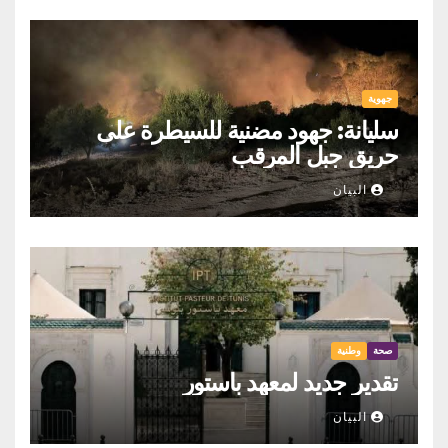
جهوية
سليانة: جهود مضنية للسيطرة على
حريق جبل المرقب
البيان
صحة
وطنية
تقدير جديد لمعهد باستور
البيان