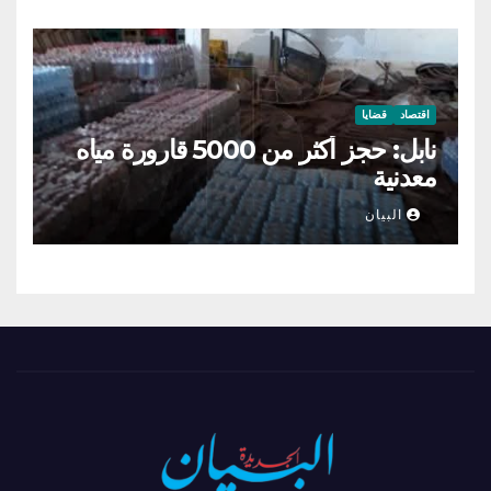
اقتصاد
قضايا
نابل: حجز أكثر من 5000 قارورة مياه
معدنية
البيان