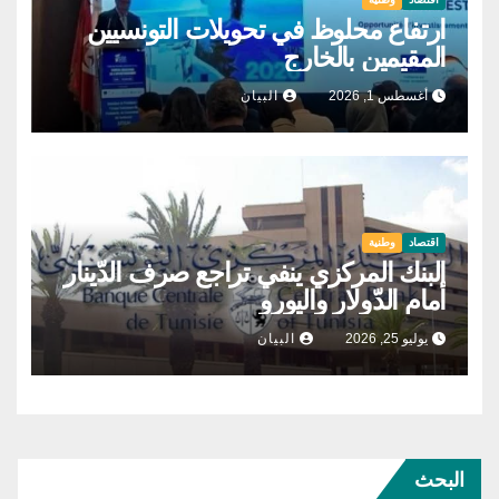
ارتفاع محلوظ في تحويلات التونسيين
المقيمين بالخارج
أغسطس 1, 2026
البيان
اقتصاد
وطنية
البنك المركزي ينفي تراجع صرف الدّينار
أمام الدّولار واليورو
يوليو 25, 2026
البيان
البحث