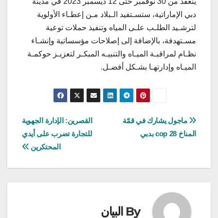
ينعقد من 30 نوفمبر حتى 12 ديسمبر 2023 في مدينة
دبي الإماراتية، ستسـتفيد الـبلاد مـن إعطـاء الأولوية
لترشـيد الطلـب علـى المياه وتنفيذ حملات توعية
مسـتهدفة، بالإضافة إلى إصلاحات مؤسساتية وإنشـاء
نظـام لمراقبـة الميـاه والتنبيـه المبكـر لتعزيـز حوكمـة
الميـاه وإدارتهـا بشـكل أفضـل.
تصفّح
ماجول يشارك في قمّة
القصرين: الإدارة الجهوية
المناخ cop 28 بدبي
للتجارة تضرب على أيدي
المقالات
المحتكرين
By
البيان