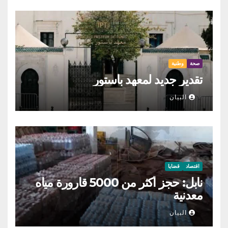
صحة
وطنية
تقدير جديد لمعهد باستور
البيان
اقتصاد
قضايا
نابل: حجز أكثر من 5000 قارورة مياه
معدنية
البيان