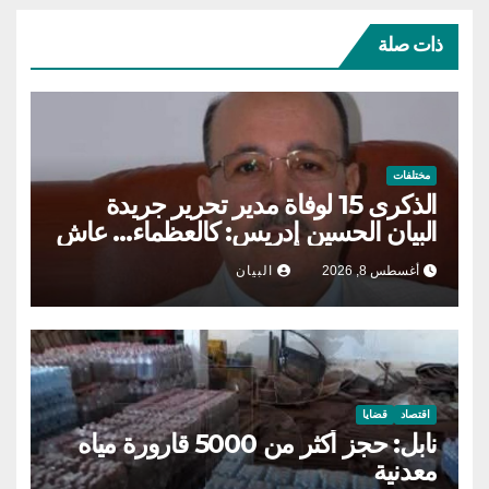
ذات صلة
مختلفات
الذكرى 15 لوفاة مدير تحرير جريدة
البيان الحسين إدريس: كالعظماء… عاش
شامخا ورحل واقفا
أغسطس 8, 2026
البيان
اقتصاد
قضايا
نابل: حجز أكثر من 5000 قارورة مياه
معدنية