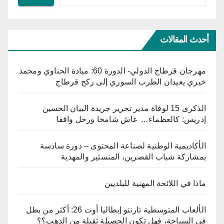
أحدث المقالات
مهرجان قرطاج الدولي- الدورة 60: ميادة الحناوي ومحمد
خيري يعيدان الطرب السوري إلى ركح قرطاج
الذكرى 15 لوفاة مدير تحرير جريدة البيان الحسين
إدريس: كالعظماء… عاش شامخا ورحل واقفا
الأكاديمية الوطنية لصناعة المحتوى – دورة سادسة
بمشاركة شباب القصرين، المنستير والمهدية
ماذا في اللائحة المهنية للبلديين
الألعاب المتوسطية تارنتو إيطاليا أوت 26: أكثر من بطل
في السباحة، فهل تكون الحصيلة ثقيلة من الذهب؟؟