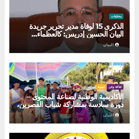
مختلفات
الذكرى 15 لوفاة مدير تحرير جريدة
البيان الحسين إدريس: كالعظماء…
عاش شامخا ورحل واقفا
البيان
ثقافة وفن
جهوية
الأكاديمية الوطنية لصناعة المحتوى –
دورة سادسة بمشاركة شباب القصرين،
المنستير والمهدية
البيان