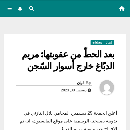
قضايا
مختلفات
بعد الحطّ من عقوبتها: مريم
الدبّاغ خارج أسوار السّجن
By
البيان
ديسمبر 30, 2023
أعلن الجمعة 29 ديسمبر، المحامي بلال التازني في
تدوينة بصفحته الرسمية على موقع الفايسبوك، انه تم
الافراج عن منوبته مريم الدباغ….