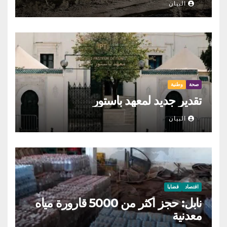
البيان
صحة
وطنية
تقدير جديد لمعهد باستور
البيان
اقتصاد
قضايا
نابل: حجز أكثر من 5000 قارورة مياه
معدنية