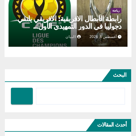
رياضة
رابطة الأبطال الافريقية: الافريقي يلتقي
دجوليبا في الدور التمهيدي الأول…
أغسطس 6, 2026
البيان
البحث
أحدث المقالات