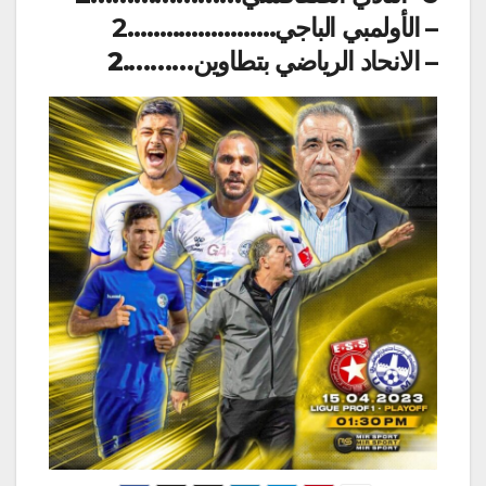
– الأولمبي الباجي
…………………..2
– الانحاد الرياضي بتطاوين……….2