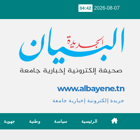
Ski
2026-08-07
04:42
t
conten
www.albayene.tn
جريدة إلكترونية إخبارية جامعة
الرئيسية
سياسة
وطنية
جهوية