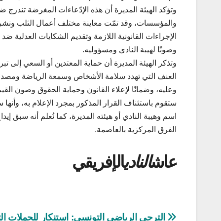
وتؤكد الهيئة المديرة أن هذه الإدّعاءات المغرضة تند
والمؤسسات، وقد تمّت معاينة مختلف أعمال الثلب ونشر ال
الإجراءات القانونية اللازمة وتقديم الشكايات العدلية ض
وصونًا لهيبة النادي ومسؤوليه.
وتذكر الهيئة المديرة أن حماية المعتدين أو السعي إلى ت
العنف التي تهدد سلامة الأشخاص وسمعة الرياضة ومصدا
وعليه، وضمانًا لإعلاء القانون وحماية الحقوق وصون القيم ا
ستقوم باستئناف القرار المذكور بمجرد الإعلام به، وأنها
اسم وهيبة النادي أو هيئته المديرة، كما نُعلم أنه سب
الفرق المركزية بالعاصمة.
عاش
النادي
الإفريقي
تصفّح
الترجي الرياضي التونسي: استنكار للحملات ال