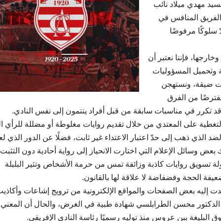
لى السيد مهدي ميلاد نائب
الفريق المنافس في
 سلوكًا مرفوضًا
ارجها، فإننا نعتبر أن
ة وتحميل المسؤوليات
ات ضيقة، ونستهجن
فترضًا من الفرق
قد تكرر في مناسبات سابقة من قبل أفراد ينتمون إلى نفس النادي.
والتغطية على المعتدي من خلال تقديم روايات مغلوطة أو مضللة للرأي ال
 الذي ذهب إلى حدّ اعتبار الاعتداء غير ثابت، فضلًا عن الدور الذي لع
عض وسائل الإعلام التي اختارت الانحياز إلى رواية أحادية دون التثبت
لة تسويق روايات كاذبة وزائفة تمس من حرمة الأشخاص وتثير البلبلة
فة الحجة وفضفاضة لا علاقة لها بالقانون.
مدت إليه بعض الصفحات والمواقع الإلكترونية من ترويج إشاعات وأكاذيب
لدكتور محسن الطرابلسي شهادة طبية في الغرض، والحال أن المعني ب
 البليغة ببن عروس منذ توليه رسميًا رئاسة النادي الإفريقي.