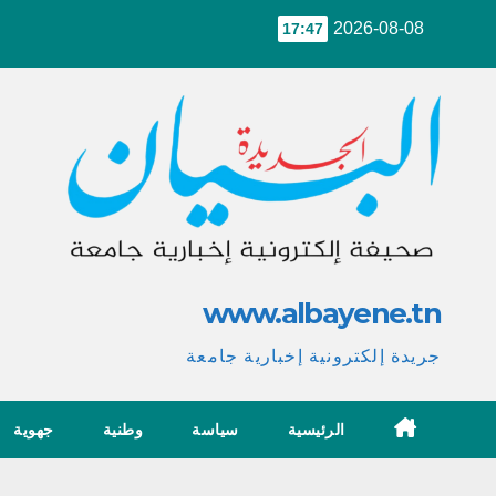
Ski
2026-08-08
17:47
t
conten
www.albayene.tn
جريدة إلكترونية إخبارية جامعة
الرئيسية
سياسة
وطنية
جهوية