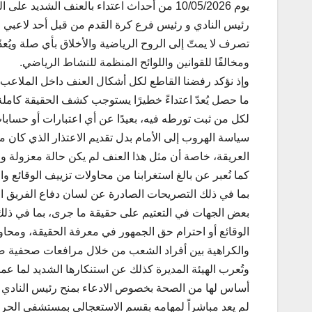
يوم 10/05/2026 من أحداث اعتداء بالعنف الشديد ع
رئيس النادي و رئيس فرع كرة القدم من قبل أحد لاعبي 
تصرف لا يمتّ إلى الروح الرياضية والأخلاق بأي صلة ويُعدّ
ومخالفًا للقوانين واللوائح المنظمة للنشاط الرياضي.
وإذ نؤكد رفضنا القاطع لكل أشكال العنف داخل الملاعب وخ
ما حصل يُعدّ اعتداءً خطيرًا يستوجب كشف الحقيقة كامل
لكل من ثبت تورطه فيه، بعيدًا عن أي اعتبارات أو حساب
سياسة الهروب إلى الأمام بدل تقديم الاعتذار الذي كان م
العريقة، خاصة أن مثل هذا العنف لم يكن حالة معزولة و
كما نُعبر عن بالغ استغرابنا من محاولات تزييف الوقائع 
بما في ذلك التصريحات الصادرة عن لسان دفاع الفريق الضد
بعض الجهات في التعتيم على حقيقة ما جرى، بما في ذلك ب
الوقائع أو احترام حق الجمهور في معرفة الحقيقة، ومحاو
والكراهية بين أفراد الشعب من خلال مرافعات صحفية ضعي
وتُعرب الهيئة المديرة كذلك عن استنكارها الشديد لما ع
أساس لها من الصحة بخصوص الادعاء بمنح رئيس النادي ا
لم يعد مباشراً لمهامه بقسم الاستعجالي بمستشفى الحروق