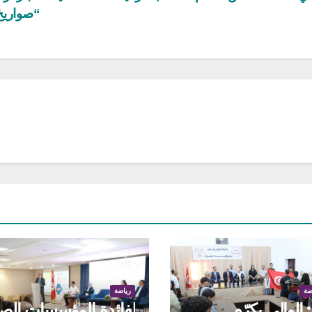
“صواري
ضة
رياضة
الوالي يكرّم
لفائدة المؤسسات الص