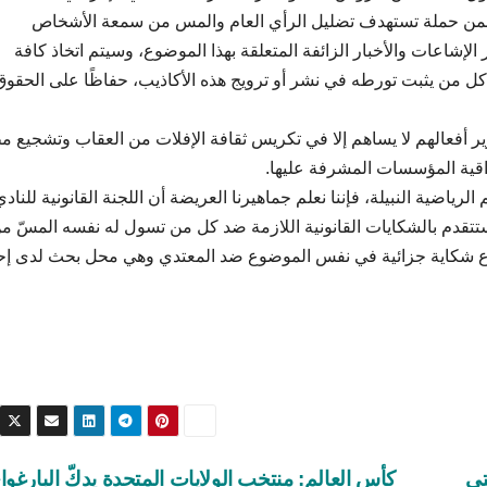
رج ضمن حملة تستهدف تضليل الرأي العام والمس من سمعة الأشخاص
إشاعات والأخبار الزائفة المتعلقة بهذا الموضوع، وسيتم اتخاذ كافة
د كل من يثبت تورطه في نشر أو ترويج هذه الأكاذيب، حفاظًا على الحقوق
برير أفعالهم لا يساهم إلا في تكريس ثقافة الإفلات من العقاب وتشجيع م
قية المؤسسات المشرفة عليها.
لرياضية النبيلة، فإننا نعلم جماهيرنا العريضة أن اللجنة القانونية للنادي
 ستتقدم بالشكايات القانونية اللازمة ضد كل من تسول له نفسه المسّ م
ق إيداع شكاية جزائية في نفس الموضوع ضد المعتدي وهي محل بحث لدى إ
تي