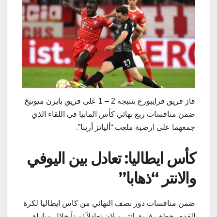
فاز فريق فرايبورغ بنتيجة 2 – 1 على فريق ​بايرن ميونيخ​
ضمن منافسات ربع نهائي كأس المانيا في اللقاء الذي
جمعهما على ارضية ملعب “أليانز أرينا”.
كأس ايطاليا: تعادل بين اليوفي
والانتر “ذهابا”
ضمن منافسات دور نصف النهائي من ​كاس ايطاليا​ لكرة
القدم، خطف فريق ​انتر ميلان​ تعادلاً ثميناً خلال مباراة