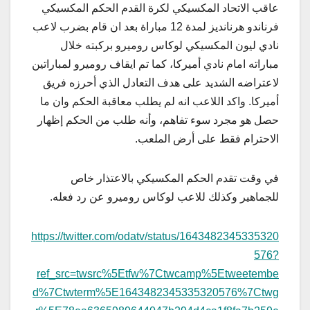
عاقب الاتحاد المكسيكي لكرة القدم الحكم المكسيكي ​
فرناندو هرنانديز​ لمدة 12 مباراة بعد ان قام بضرب لاعب
نادي ​ليون​ المكسيكي لوكاس روميرو بركبته خلال
مباراته امام نادي أميركا، كما تم ايقاف روميرو لمباراتين
لاعتراضه الشديد على هدف التعادل الذي أحرزه فريق
أميركا. واكد اللاعب انه لم يطلب معاقبة الحكم وان ما
حصل هو مجرد سوء تفاهم، وأنه طلب من الحكم إظهار
الاحترام فقط على أرض الملعب.
في وقت تقدم الحكم المكسيكي بالاعتذار خاص
للجماهير وكذلك للاعب لوكاس روميرو عن رد فعله.
https://twitter.com/odatv/status/1643482345335320
576?
ref_src=twsrc%5Etfw%7Ctwcamp%5Etweetembe
d%7Ctwterm%5E1643482345335320576%7Ctwg