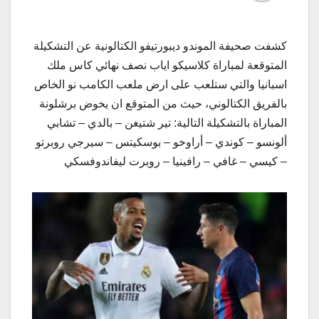
كشفت صحيفة الموندو ديبورتيفو الكتالونية عن التشكيلة
المتوقعة لمباراة ​كلاسيكو​ اياب نصف نهائي ​كاس ملك
اسبانيا​ والتي ستلعب على ارض ملعب الكامب نو الخاص
بالفريق الكتالوني، حيث من المتوقع ان يخوض ​برشلونة​
المباراة بالتشكيلة التالية: تير شتيغن – بالدي – تشابي
ألونسو – كوندي – أراوخو – بوسكيتس – سيرجي روبرتو
– كيسي – غافي – رافينيا – روبرت ليفاندوفسكي