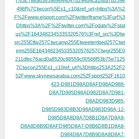
r%5E78ea6365989644047b294d4ca1f8fa7b259e
496f%7Ctwcon%5Es1_c10&ref_url=https%3A%2
F%2Fwww.elsport.com%2FtwitterIframe%3Furl%3
Dhttps%3A%2F%2Ftwitter.com%2Fodatv%2Fstat
us%2F1643482345335320576%3Fref_src%3Dtw
src255Etfw257Ctwcamp255Etweetembed257Ctwt
erm255E1643482345335320576257Ctwgr255E0
211dfec76acd0a8520c88559c00568f53b75e7125
7Ctwcon255Es1_c10ref_url%3Dhttps253A252F2
52Fwww.skynewsarabia.com252Fsport252F1610
423-D981D98AD8AFD98AD988-
D8A7D995D98AD982D8A7D981-
D8ADD983D985-
D985D983D8B3D98AD983D98A-12-
D985D8A8D8A7D8B1D8A7D8A9-
D8A8D8B9D8AFD985D8A7-D8B6D8B1D8A8-
D984D8A7D8B9D8A8D8A7-