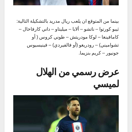
بينما من المتوقع ان يلعب ​ريال مدريد​ بالتشكيلة التالية:
ثيبو كورتوا – ناتشو – ألابا – ميليتاو – داني كارفاخال –
كامافينغا – لوكا مودريتش – طوني كروس ( أو
تشواميني) – رودريغو (أو فالفيردي) – فينيسيوس
جونيور – كريم بنزيما.
عرض رسمي من الهلال
لميسي