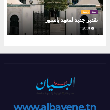
صحة
وطنية
تقدير جديد لمعهد باستور
البيان
www.albayene.tn