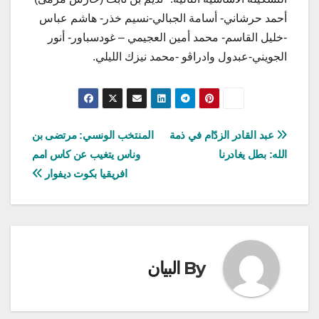
أحمد حرشاني- أسامة الجبالي-نسيم خذر- هاشم عباس
-خليل القاسم- محمد أمين العجيمي – غودسباور- أنور
الجويني-عبدول وادراڨو -محمد نيزك الليلي.
تصفّح
عبد القادر الزدّام في ذمة
المنتخب الونسي: مرتضى بن
الله: بطل يغادرنا
وناس يتغيب عن كاس امم
المقالات
افريقيا بكوت ديفوار
By
البيان