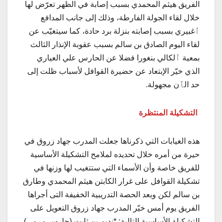
الفريق هيثم المحمدي بسبب إصابة في الظهر تعرّض لها
خلال لقاء الجولة الفارطة، وذلك إلى جانب المدافع
ٱغبيري بسبب إصابته بنزلة برد حادة، كما سيتغيّب عن
لقاء اليوم الصادق بن سالم بسبب عقوبة الإنذار الثالث
بمعية ٱلكالي بنغورا فضلا عن الحارس علي العياري
الذي خيّر الإبتعاد عن حضيرة القوافل لأسباب ظلت إلى
حد الٱن مجهولة.
التشكيلة المنتظرة
هذه الغيابات التي ذكرناها جعلت المدرب جهاد زروق في
حيرة من أمره خلال تحديده لملامح التشكيلة الأساسية
للفريق خاصة وأن الأسماء التي ستتغيب لها وزنها في
تشكيلة القوافل على غرار الكابتن هيثم المحمدي وطارق
بن سالم لكن وبعد الحصة التدريبية الخفيفة التى أجراها
الفريق يوم أمس خيّر المدرب جهاد زروق التعويل على
التشكيلة الأساسية التالية: *نديم بن ثابت (حارس مرمى)