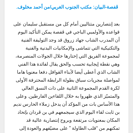
ڨفصة-البيان: مكتب الجنوب الغربي/من أحمد مخلوف.
بعد إنتصارين متتاليين أمام كل من مستقبل سليمان على
قواعده والأولمبي الباجي في ڨفصة يمكن التأكيد اليوم
أن المدرب الشاب جهاد زروق قد وجد التوليفة الفنية
والتكتيكية التي تتماشى والإمكانيات البدنية والفنية
لمجموعة الفريق التي إختارها خلال الجولات المنصرمة،
وهي نقطة إيجابية تحسب والحق يقال لفائدة هذا الفني
الشاب الذي أعطى أيضا لأبناء القوافل دفعا معنويا هاما
لمواصلة مجريات سباق بطولة الرابطة المحترفة الأولى
لكرة القدم المجموعة الثانية على ذات النسق العالي
والمتميّز الذي ظهروا به خلال اللقاءين الفارطين. وعلى
هذا الأساس بات من المؤكد أن يدخل زملاء الحارس نديم
بن ثابت لقاء اليوم الذي سيجمعهم في بن ڨردان بإتحاد
المكان بمعنويات مرتفعة وبروح إنتصارية عالية قد
تمكنهم من “قلب الطاولة ” على مضيّفهم والعودة إلى