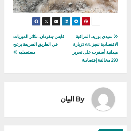
تصفّح
سيدي بوزيد: المراقبة
قابس-بنقردان: تكاثر الدوريات
الاقتصادية تنجز 1781زيارة
في الطريق السريعة يزعج
المقالات
ميدانية أسفرت على تحرير
مستعمليه
293 مخالفة إقتصادية
By
البيان