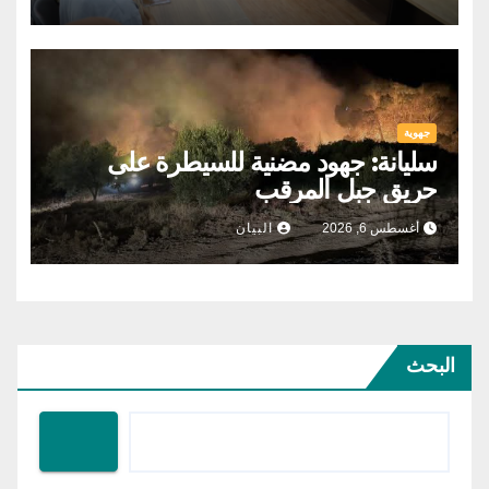
جهوية
سليانة: جهود مضنية للسيطرة على
حريق جبل المرقب
أغسطس 6, 2026
البيان
البحث