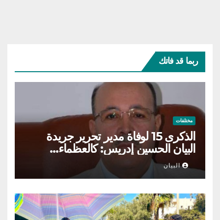
ربما قد فاتك
مختلفات
الذكرى 15 لوفاة مدير تحرير جريدة
البيان الحسين إدريس: كالعظماء…
عاش شامخا ورحل واقفا
البيان