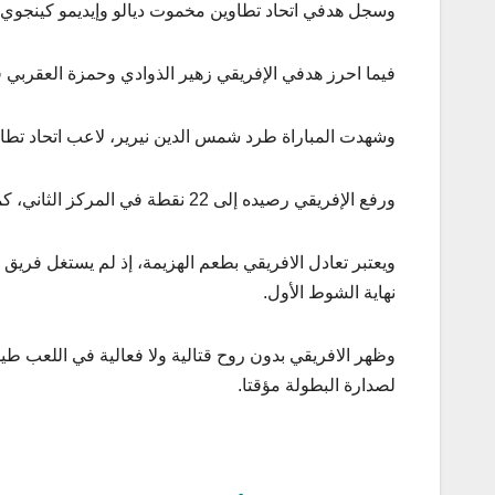
وسجل هدفي اتحاد تطاوين مخموت ديالو وإيديمو كينجوي في الدقيقتين 10 والأ
فيما احرز هدفي الإفريقي زهير الذوادي وحمزة العقربي في الدقيقتين 67 والثانية من الوقت 
وشهدت المباراة طرد شمس الدين نيرير، لاعب اتحاد تطاو
ورفع الإفريقي رصيده إلى 22 نقطة في المركز الثاني، كما رفع اتحاد تطاوين رصيده إلى 4 نقاط في المركز الثامن (الأخير).
ويعتبر تعادل الافريقي بطعم الهزيمة، إذ لم يستغل فري
نهاية الشوط الأول.
وظهر الافريقي بدون روح قتالية ولا فعالية في اللعب طي
لصدارة البطولة مؤقتا.