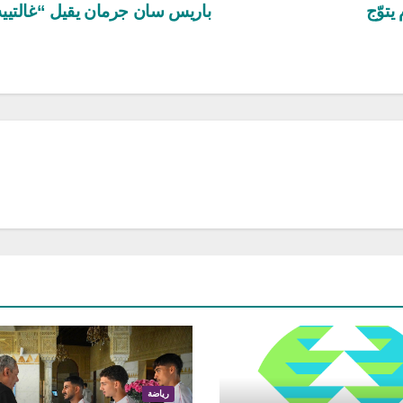
يتوّج
باريس سان جرمان يقيل “غالتيي
رياضة