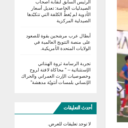
الرئيس السابق لنقابة أصحاب
الصيدليات الخاصة: تعديل أسعار
الأدوية لم يُغطِّ الكلفة التي تتكبّدها
الصيدلية المركزية
أبطال عرب مرشحين بقوة للصعود
على منصة التتويج العالمية في
الولايات المتحدة الأمريكية.
تجربة الرسامة ثروة الهنتاتي
الإستثنائية – ” محاكاة لافتة لروح
وخصوصيات الإرث العمراني والحراك
الإنساني بلمسات أنثويٌة مدهشة”
أحدث التعليقات
لا توجد تعليقات للعرض.