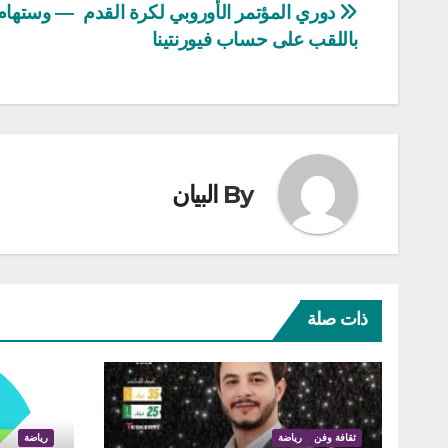
تصفّح
دوري المؤتمر الأوروبي لكرة القدم — وستهام 
باللقب على حساب فيورنتينا
المقالات
By
البيان
ذات صلة
ثقافة وفن
رياضة
رياضة