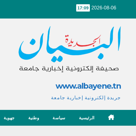
Ski
2026-08-06
17:09
t
conten
www.albayene.tn
جريدة إلكترونية إخبارية جامعة
الرئيسية
سياسة
وطنية
جهوية