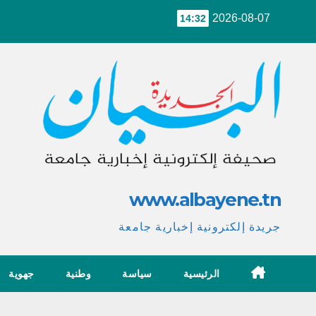
Ski
2026-08-07
14:32
t
conten
www.albayene.tn
جريدة إلكترونية إخبارية جامعة
الرئيسية
سياسة
وطنية
جهوية