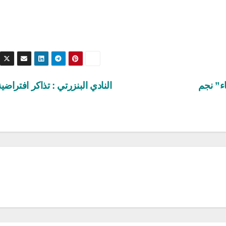
ء” نجم
النادي البنزرتي : تذاكر افتراضية