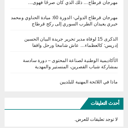
مهرجان قرطاج… ذلك الذي كان صرحًا فهوى…
مهرجان قرطاج الدولي- الدورة 60: ميادة الحناوي ومحمد
خيري يعيدان الطرب السوري إلى ركح قرطاج
الذكرى 15 لوفاة مدير تحرير جريدة البيان الحسين
إدريس: كالعظماء… عاش شامخا ورحل واقفا
الأكاديمية الوطنية لصناعة المحتوى – دورة سادسة
بمشاركة شباب القصرين، المنستير والمهدية
ماذا في اللائحة المهنية للبلديين
أحدث التعليقات
لا توجد تعليقات للعرض.