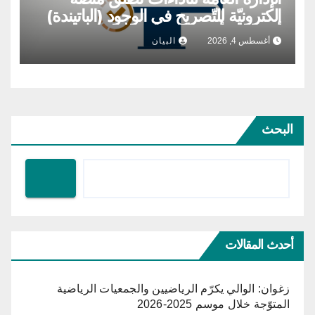
إلكترونيّة للتّصريح في الوجود (الباتيندة)
عن بُعد للأفراد والمهنيين
أغسطس 4, 2026
البيان
البحث
أحدث المقالات
زغوان: الوالي يكرّم الرياضيين والجمعيات الرياضية
المتوّجة خلال موسم 2025-2026