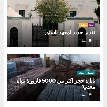
صحة
وطنية
تقدير جديد لمعهد باستور
البيان
اقتصاد
قضايا
نابل: حجز أكثر من 5000 قارورة مياه
معدنية
البيان