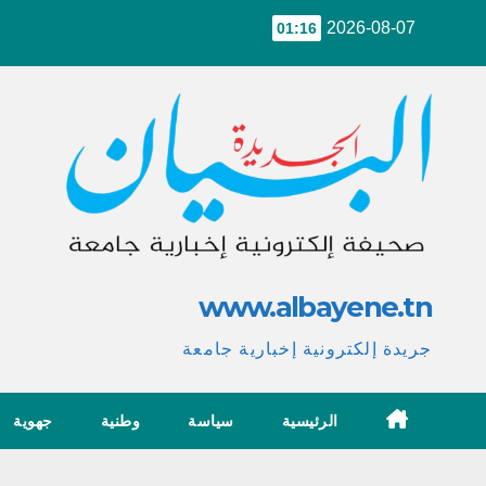
Ski
2026-08-07
01:16
t
conten
www.albayene.tn
جريدة إلكترونية إخبارية جامعة
الرئيسية
سياسة
وطنية
جهوية