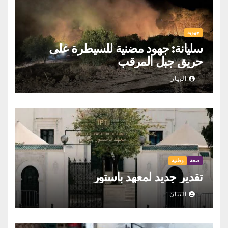
جهوية
سليانة: جهود مضنية للسيطرة على
حريق جبل المرقب
البيان
صحة
وطنية
تقدير جديد لمعهد باستور
البيان