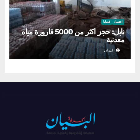
اقتصاد
قضايا
نابل: حجز أكثر من 5000 قارورة مياه
معدنية
البيان