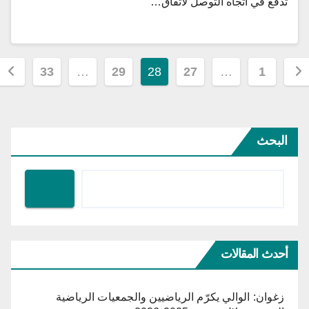
تدفع في اتجاه التوصل لاتفاق…
دد
33
…
29
28
27
…
1
حات
مقالات
البحث
أحدث المقالات
زغوان: الوالي يكرّم الرياضيين والجمعيات الرياضية