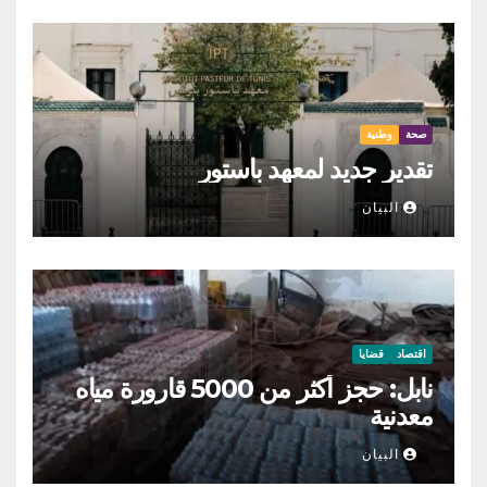
صحة
وطنية
تقدير جديد لمعهد باستور
البيان
اقتصاد
قضايا
نابل: حجز أكثر من 5000 قارورة مياه
معدنية
البيان